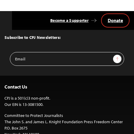
Donate
Become a Supporter
Back
to
Top
Subscribe to CPJ Newsletters:
Email
Sign Up
Address
Contact Us
CPJ is a 501(c)3 non-profit.
Our EIN is 13-3081500.
Committee to Protect Journalists
The John S. and James L. Knight Foundation Press Freedom Center
P.O. Box 2675