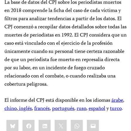
La base de datos del CPJ sobre los periodistas muertos
en 2018 comprende la ficha del caso de cada víctima y
filtros para analizar tendencias a partir de los datos. El
CPJ comenzó a recopilar datos detallados sobre todas las
muertes de periodistas en 1992. El CPJ considera que un
caso está vinculado con el ejercicio de la profesión
únicamente cuando su personal tiene certeza razonable
de que un periodista fue muerto en represalia directa
por su labor, en un incidente de fuego cruzado
relacionado con el combate, o cuando realizaba una
cobertura peligrosa.
El informe del CPJ está disponible en los idiomas
árabe
,
chino
,
inglés
,
francés
,
portugués
,
ruso
,
español
y
turco
.
Share
Bluesky
Facebook
LinkedIn
X
WhatsApp
Email
this: