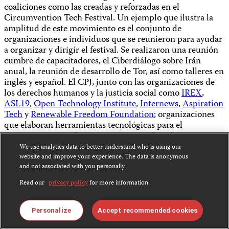
coaliciones como las creadas y reforzadas en el
Circumvention Tech Festival. Un ejemplo que ilustra la
amplitud de este movimiento es el conjunto de
organizaciones e individuos que se reunieron para ayudar
a organizar y dirigir el festival. Se realizaron una reunión
cumbre de capacitadores, el Ciberdiálogo sobre Irán
anual, la reunión de desarrollo de Tor, así como talleres en
inglés y español. El CPJ, junto con las organizaciones de
los derechos humanos y la justicia social como
IREX
,
ASL19
,
Open Technology Institute
,
Internews
,
Aspiration
Tech
y
Renewable Freedom Foundation
; organizaciones
que elaboran herramientas tecnológicas para el
anonimato como
el Proyecto Tor
y
Psiphon
; las
organizaciones de periodismo
Centro del Periodismo
We use analytics data to better understand who is using our
Europeo
y la
Unión de Periodistas Valencianos
; y el
website and improve your experience. The data is anonymous
espacio de creación e innovación
Las Naves
estuvieron
and not associated with you personally.
todos involucrados en la realización del festival.
Read our
privacy policy
for more information.
Personalize
Accept recommended cookies