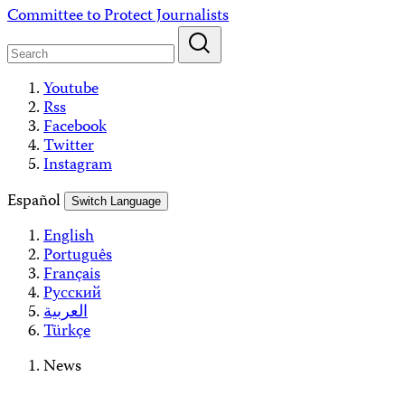
Skip
Committee to Protect Journalists
to
content
Youtube
Rss
Facebook
Twitter
Instagram
Español
Switch Language
English
Português
Français
Русский
العربية
Türkçe
News