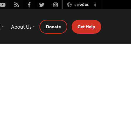
Youtube
Rss
Facebook
Twitter
Instagram
ESPAÑOL
Switch
Language
d
About Us
Donate
Get Help