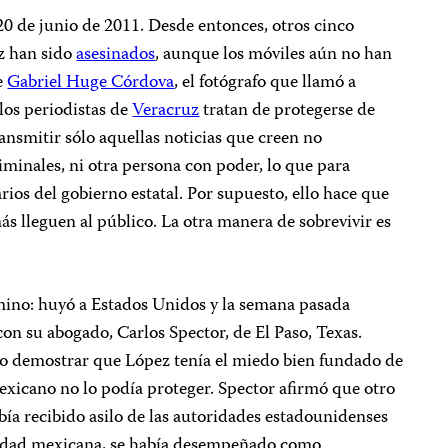
20 de junio de 2011. Desde entonces, otros cinco
uz han sido
asesinados
, aunque los móviles aún no han
ue
Gabriel Huge Córdova
, el fotógrafo que llamó a
los periodistas de
Veracruz
tratan de protegerse de
ansmitir sólo aquellas noticias que creen no
iminales, ni otra persona con poder, lo que para
ios del gobierno estatal. Por supuesto, ello hace que
ás lleguen al público. La otra manera de sobrevivir es
mino: huyó a Estados Unidos y la semana pasada
 con su abogado, Carlos Spector, de El Paso, Texas.
do demostrar que López tenía el miedo bien fundado de
exicano no lo podía proteger. Spector afirmó que otro
ía recibido asilo de las autoridades estadounidenses
lidad mexicana, se había desempeñado como