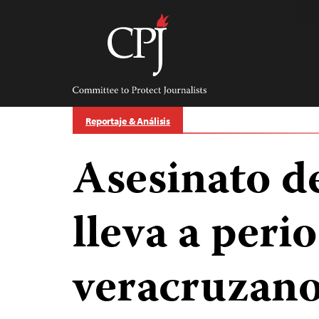
Skip
to
content
Committee
to
Protect
Journalists
Reportaje & Análisis
Asesinato de
lleva a peri
veracruzano 