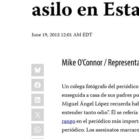
asilo en Es
June 19, 2013 12:01 AM EDT
Mike O’Connor / Represent
Share
Bluesky
this:
Facebook
Un colega fotógrafo del periódico 
enseguida a casa de sus padres p
LinkedIn
Miguel Ángel López recuerda habe
X
entender tanto odio”. Él se refería
rango
en el periódico más importa
WhatsApp
periódico. Los asesinatos marcaron