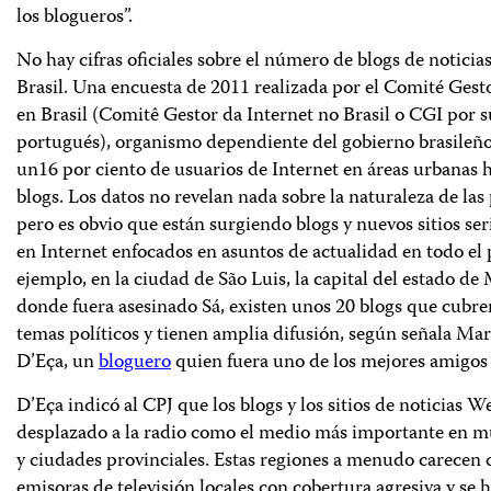
los blogueros”.
No hay cifras oficiales sobre el número de blogs de noticia
Brasil. Una encuesta de 2011 realizada por el Comité Gest
en Brasil (Comitê Gestor da Internet no Brasil o CGI por s
portugués), organismo dependiente del gobierno brasileño
un16 por ciento de usuarios de Internet en áreas urbanas 
blogs. Los datos no revelan nada sobre la naturaleza de las
pero es obvio que están surgiendo blogs y nuevos sitios ser
en Internet enfocados en asuntos de actualidad en todo el 
ejemplo, en la ciudad de São Luis, la capital del estado d
donde fuera asesinado Sá, existen unos 20 blogs que cubren
temas políticos y tienen amplia difusión, según señala Ma
D’Eça, un
bloguero
quien fuera uno de los mejores amigos 
D’Eça indicó al CPJ que los blogs y los sitios de noticias 
desplazado a la radio como el medio más importante en m
y ciudades provinciales. Estas regiones a menudo carecen 
emisoras de televisión locales con cobertura agresiva y se h