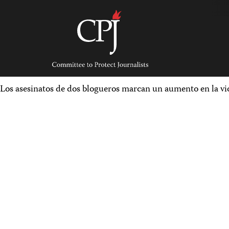
Skip
to
content
Committee
to
Protect
Journalists
Los asesinatos de dos blogueros marcan un aumento en la viol