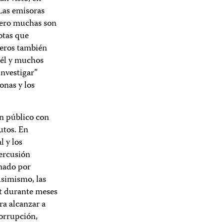
Las emisoras
 pero muchas son
otas que
ueros también
 él y muchos
investigar”
onas y los
un público con
utos. En
l y los
ercusión
rmado por
Asimismo, las
et durante meses
ra alcanzar a
corrupción,