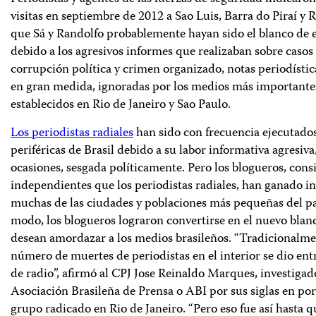
visitas en septiembre de 2012 a Sao Luis, Barra do Piraí y R
que Sá y Randolfo probablemente hayan sido el blanco de 
debido a los agresivos informes que realizaban sobre casos 
corrupción política y crimen organizado, notas periodístic
en gran medida, ignoradas por los medios más importantes
establecidos en Rio de Janeiro y Sao Paulo.
Los periodistas radiales
han sido con frecuencia ejecutados 
periféricas de Brasil debido a su labor informativa agresiv
ocasiones, sesgada políticamente. Pero los blogueros, con
independientes que los periodistas radiales, han ganado in
muchas de las ciudades y poblaciones más pequeñas del pa
modo, los blogueros lograron convertirse en el nuevo blan
desean amordazar a los medios brasileños. “Tradicionalme
número de muertes de periodistas en el interior se dio ent
de radio”, afirmó al CPJ Jose Reinaldo Marques, investigad
Asociación Brasileña de Prensa o ABI por sus siglas en po
grupo radicado en Rio de Janeiro. “Pero eso fue así hasta 