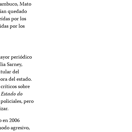
rnambuco, Mato
rían quedado
eídas por los
idas por los
ayor periódico
lia Sarney,
itular del
ora del estado.
 críticos sobre
 Estado do
policiales, pero
zar.
o en 2006
odo agresivo,