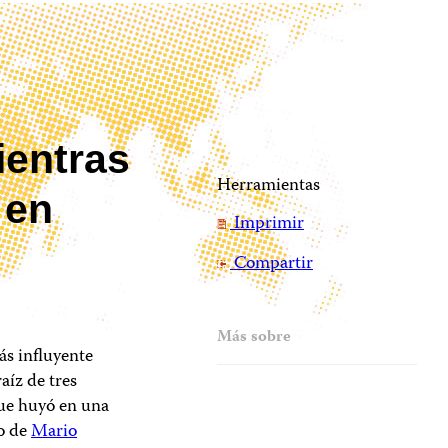
ientras
Herramientas
 en
Imprimir
Compartir
Más sobre
ás influyente
aíz de tres
ue huyó en una
to de
Mario