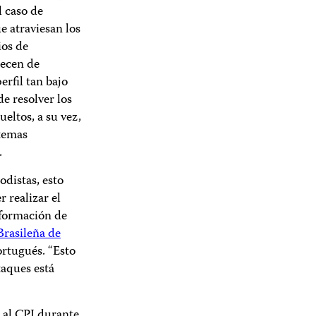
l caso de
e atraviesan los
ios de
recen de
erfil tan bajo
de resolver los
ueltos, a su vez,
 temas
.
odistas, esto
 realizar el
nformación de
Brasileña de
rtugués. “Esto
taques está
n al CPJ durante