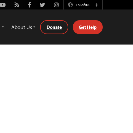
Youtube
Rss
Facebook
Twitter
Instagram
ESPAÑOL
Switch
Language
d
About Us
Donate
Get Help