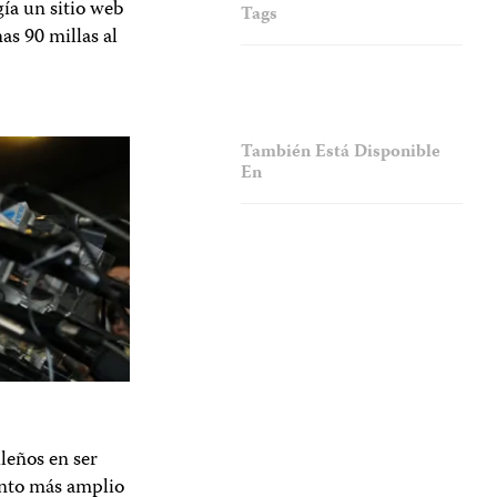
ía un sitio web
Tags
as 90 millas al
También Está Disponible
En
leños en ser
ento más amplio