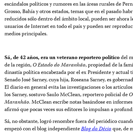
escándalos políticos y rumores en las áreas rurales de Pe
Grosso, Bahía y otros estados, temas que en el pasado hab
reducidos sólo dentro del ámbito local, pueden ser ahora l
usuarios de Internet en todo el país y pueden ser reproduc
medios principales.
Sá, de 42 años, era un veterano reportero político
del m
de la región,
O Estado do Maranhão
, propiedad de la fami
dinastía política encabezada por el ex Presidente y actual t
Senado José Sarney, cuya hija, Roseana Sarney, es gobernad
El diario en general evita las investigaciones o los artículos
los Sarney, sostuvo Saulo McClean, reportero policial de
O
Maranhão
. McClean escribe notas basándose en informes 
afirmó que pocas veces sus editores lo impulsan a profundi
Sá, no obstante, logró renombre fuera del periódico cuand
empezó con el blog independiente
Blog do Décio
que, de m