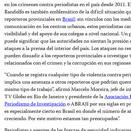
en los crímenes contra periodistas en el país desde 2011. E
Randolfo es también emblemático de la difícil situación qu
reporteros provinciales en
Brasil
: sin vínculos con los med
comunicación en los centros urbanos, estos periodistas ca
visibilidad y del apoyo de sus colegas a nivel nacional. Un p
puede significar que las autoridades no sientan la presión 
ataques a la prensa del interior del país. Los ataques no res
pueden disuadir a los reporteros provinciales a investigar
relacionados con el crimen y la corrupción en sus regiones
“
Cuando se registra cualquier tipo de violencia contra peri
implica una amenaza a otros reporteros que podrían querer
mismo tipo de trabajo”, afirmó Marcelo Moreira, jefe de i
TV Globo en Rio de Janeiro y presidente de la
Asociación 
Periodismo de Investigación
o ABRAJI por sus siglas en po
es especialmente cierto en Brasil en donde el número de a
creciendo. Por este motivo estamos tan preocupados”.
Periodistas y agentes de las fuerzas de seguridad indicaro