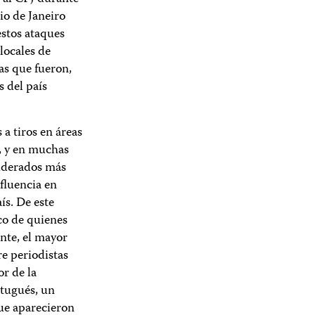
io de Janeiro
estos ataques
locales de
as que fueron,
 del país
a tiros en áreas
a, y en muchas
siderados más
fluencia en
ís. De este
co de quienes
nte, el mayor
re periodistas
or de la
rtugués, un
que aparecieron