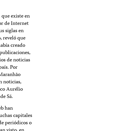
s que existe en
or de Internet
us siglas en
, reveló que
había creado
 publicaciones,
ios de noticias
país. Por
e Maranhão
 noticias,
rco Aurélio
de Sá.
Web han
uchas capitales
de periódicos o
an visto, en