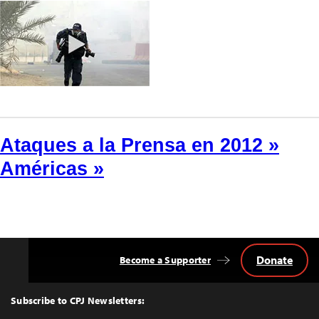
Ataques a la Prensa en 2012 »
Américas »
Donate
Become a Supporter
Back
to
Top
Subscribe to CPJ Newsletters: