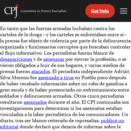
Get Help
Committee
Tog
to
Me
Skip
Protect
En tanto que las fuerzas armadas luchaban contra los
to
Journalists
carteles de la droga –y los carteles se enfrentaban entre sí–
content
la prensa fue objeto de violencia por parte de la delincuencia
organizada y funcionarios corruptos que buscaban controlar
tch
el flujo informativo. Los periodistas fueron blanco de
guage
desapariciones
y de
amenazas
por ejercer la profesión, o se
vieron obligados a huir de sus hogares, y varios medios de
prensa fueron
atacados
. El periodista independiente Adrián
Silva Moreno fue
asesinado a tiros
en Puebla poco después
de haber recabado información sobre un robo de gasolina a
gran escala y de haber presenciado un enfrentamiento entre
soldados y delincuentes armados. Otros cinco periodistas
resultaron
asesinados
durante el año. El CPJ continuaba sus
investigaciones para determinar si los asesinatos estaban
vinculados a la labor periodística de los comunicadores. Un
diario, tras ser blanco reiterado de represalias,
publicó un
editorial
donde declaró que dejaría de informar sobre la