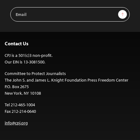
Email
Sign Up
Address
Contact Us
CPJ is a 501(c)3 non-profit.
Our EIN is 13-3081500.
Committee to Protect Journalists
The John S. and James L. Knight Foundation Press Freedom Center
P.O. Box 2675
New York, NY 10108
Tel 212-465-1004
Fax 212-214-0640
info@cpj.org