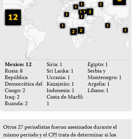
Mexico: 12
Siria: 1
Egipto: 1
Rusia: 8
Sri Lanka: 1
Serbia y
República
Ucrania: 1
Montenegro: 1
Democrática del
Kazajstán: 1
Argelia: 1
Congo: 2
Indonesia: 1
Libano: 1
Iraq: 2
Costa de Marfil:
Ruanda: 2
1
Otros
27
periodistas fueron asesinados durante el
mismo período y el CPJ trata de determinar si los