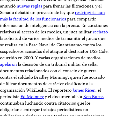
testigos en el caso. El director de Inteligencia Nacional
anunció
n
uevas reglas
para frenar las filtraciones, y el
Senado debatió un proyecto de ley que
restringiría aún
más la facultad de los funcionarios
para compartir
información de inteligencia con la prensa. En cuestiones
relativas al acceso de los medios, un juez militar
r
echazó
la solicitud de varios medios de transmitir el juicio que
se realiza en la Base Naval de Guantánamo contra los
sospechosos acusados del ataque al destructor USS Cole,
ocurrido en 2000. Y varias organizaciones de medios
ap
elaron
la decisión de un tribunal militar de sellar
documentos relacionados con el consejo de guerra
contra el soldado Bradley Manning, quien fue acusado
de filtrar documentos de carácter clasificado a la
organización WikiLeaks. El reportero
James Risen
, el
periodista
Ed Moloney
y el documentalista
Ken Burns
continuaban luchando contra citatorios que los
obligarían a entregar trabajos periodísticos no