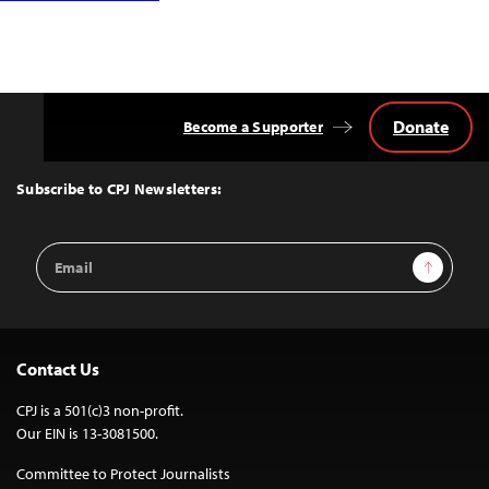
Donate
Become a Supporter
Back
to
Top
Subscribe to CPJ Newsletters:
Email
Sign Up
Address
Contact Us
CPJ is a 501(c)3 non-profit.
Our EIN is 13-3081500.
Committee to Protect Journalists