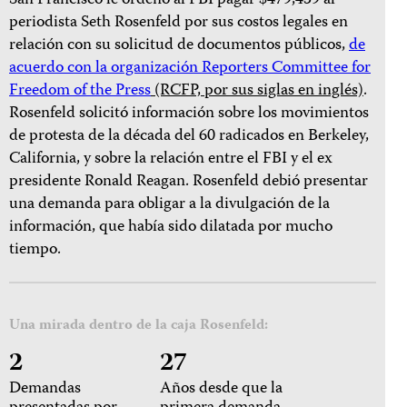
San Francisco le ordenó al FBI pagar $479,459 al
periodista Seth Rosenfeld por sus costos legales en
relación con su solicitud de documentos públicos,
de
acuerdo con la organización
Reporters Committee for
Freedom of the Press
(RCFP, por sus siglas en inglés)
.
Rosenfeld solicitó información sobre los movimientos
de protesta de la década del 60 radicados en Berkeley,
California, y sobre la relación entre el FBI y el ex
presidente Ronald Reagan. Rosenfeld debió presentar
una demanda para obligar a la divulgación de la
información, que había sido dilatada por mucho
tiempo.
Una mirada dentro de la caja Rosenfeld:
2
27
Demandas
Años desde que la