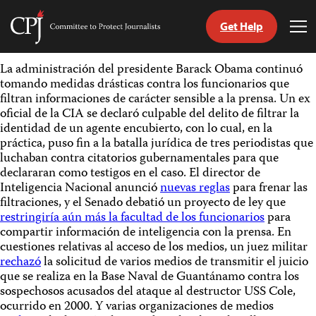
Get Help
Committee
Tog
to
Me
Skip
Protect
La administración del presidente Barack Obama continuó
to
Journalists
tomando medidas drásticas contra los funcionarios que
content
filtran informaciones de carácter sensible a la prensa. Un ex
oficial de la CIA se declaró culpable del delito de filtrar la
tch
identidad de un agente encubierto, con lo cual, en la
guage
práctica, puso fin a la batalla jurídica de tres periodistas que
luchaban contra citatorios gubernamentales para que
declararan como testigos en el caso. El director de
Inteligencia Nacional anunció
n
uevas reglas
para frenar las
filtraciones, y el Senado debatió un proyecto de ley que
restringiría aún más la facultad de los funcionarios
para
compartir información de inteligencia con la prensa. En
cuestiones relativas al acceso de los medios, un juez militar
r
echazó
la solicitud de varios medios de transmitir el juicio
que se realiza en la Base Naval de Guantánamo contra los
sospechosos acusados del ataque al destructor USS Cole,
ocurrido en 2000. Y varias organizaciones de medios