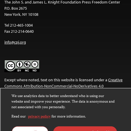
The John S. and James L. Knight Foundation Press Freedom Center
P.O. Box 2675
New York, NY 10108
Tel 212-465-1004
Fax 212-214-0640
info@cpj.org
Except where noted, text on this website is licensed under a
Creative
Commons Attribution-NonCommercial-NoDerivatives 4.0
International License
.
We use analytics data to better understand who is using our
website and improve your experience. The data is anonymous and
Images and other media are not covered by the Creative Commons
not associated with you personally.
license. For more information about permissions, see our
FAQs
.
Read our
privacy policy
for more information.