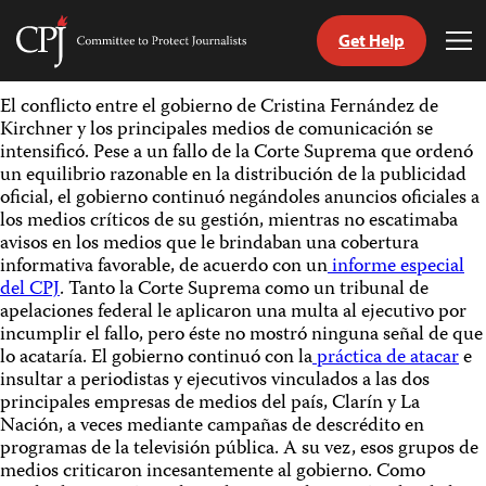
Get Help
Committee
Tog
to
Me
Skip
Protect
El conflicto entre el gobierno de Cristina Fernández de
to
Journalists
Kirchner y los principales medios de comunicación se
content
intensificó. Pese a un fallo de la Corte Suprema que ordenó
un equilibrio razonable en la distribución de la publicidad
tch
oficial, el gobierno continuó negándoles anuncios oficiales a
guage
los medios críticos de su gestión, mientras no escatimaba
avisos en los medios que le brindaban una cobertura
informativa favorable, de acuerdo con un
informe especial
del CPJ
. Tanto la Corte Suprema como un tribunal de
apelaciones federal le aplicaron una multa al ejecutivo por
incumplir el fallo, pero éste no mostró ninguna señal de que
lo acataría. El gobierno continuó con la
práctica de atacar
e
insultar a periodistas y ejecutivos vinculados a las dos
principales empresas de medios del país, Clarín y La
Nación, a veces mediante campañas de descrédito en
programas de la televisión pública. A su vez, esos grupos de
medios criticaron incesantemente al gobierno. Como