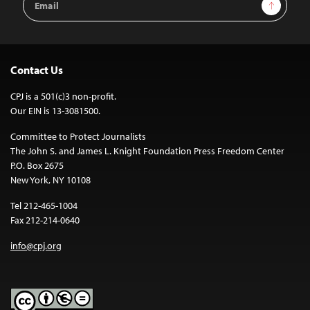
Sign Up
Address
Contact Us
CPJ is a 501(c)3 non-profit.
Our EIN is 13-3081500.
Committee to Protect Journalists
The John S. and James L. Knight Foundation Press Freedom Center
P.O. Box 2675
New York, NY 10108
Tel 212-465-1004
Fax 212-214-0640
info@cpj.org