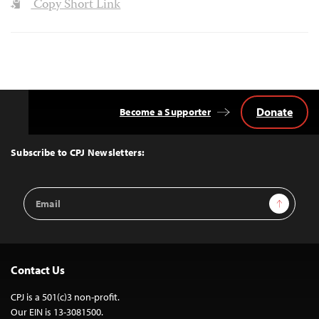
Copy Short Link
Donate
Become a Supporter
Back
to
Top
Subscribe to CPJ Newsletters:
Email
Sign Up
Address
Contact Us
CPJ is a 501(c)3 non-profit.
Our EIN is 13-3081500.