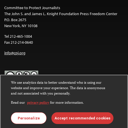
Committee to Protect Journalists
The John S. and James L. Knight Foundation Press Freedom Center
P.O. Box 2675
New York, NY 10108
Tel 212-465-1004
Fax 212-214-0640
info@cpj.org
We use analytics data to better understand who is using our
website and improve your experience. The data is anonymous
Except where noted, text on this website is licensed under a
Creative
and not associated with you personally.
Commons Attribution-NonCommercial-NoDerivatives 4.0
International License
.
Read our
privacy policy
for more information.
Images and other media are not covered by the Creative Commons
license. For more information about permissions, see our
FAQs
.
Personalize
Accept recommended cookies