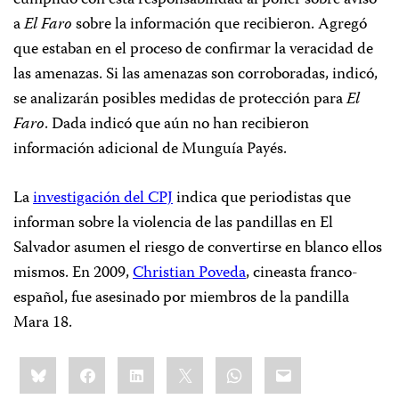
cumplido con esta responsabilidad al poner sobre aviso
a
El Faro
sobre la información que recibieron. Agregó
que estaban en el proceso de confirmar la veracidad de
las amenazas. Si las amenazas son corroboradas, indicó,
se analizarán posibles medidas de protección para
El
Faro
. Dada indicó que aún no han recibieron
información adicional de Munguía Payés.
La
investigación del CPJ
indica que periodistas que
informan sobre la violencia de las pandillas en El
Salvador asumen el riesgo de convertirse en blanco ellos
mismos. En 2009,
Christian Poveda
, cineasta franco-
español, fue asesinado por miembros de la pandilla
Mara 18.
Share
Bluesky
Facebook
LinkedIn
X
WhatsApp
Email
this: