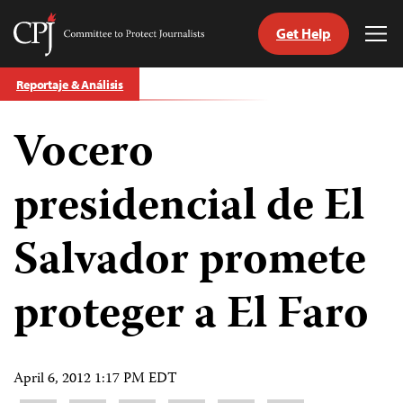
Get Help
Committee
Tog
to
Me
Skip
Protect
Reportaje & Análisis
to
Journalists
content
Vocero
tch
guage
presidencial de El
Salvador promete
proteger a El Faro
April 6, 2012 1:17 PM EDT
Share