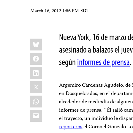
March 16, 2012 1:56 PM EDT
Nueva York, 16 de marzo d
Share
Bluesky
this:
asesinado a balazos el jue
Facebook
según
informes de prensa
LinkedIn
X
Argemiro Cárdenas Agudelo, de 5
en Dosquebradas, en el departame
WhatsApp
alrededor de mediodía de alguien 
informes de prensa. ” Él salió ca
Email
el trayecto, un individuo le dispa
reporteros
el Coronel Gonzalo Lon