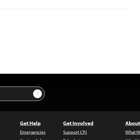
Sign Up
Get Help
Get Involved
About
Emergencies
Support CPJ
What W