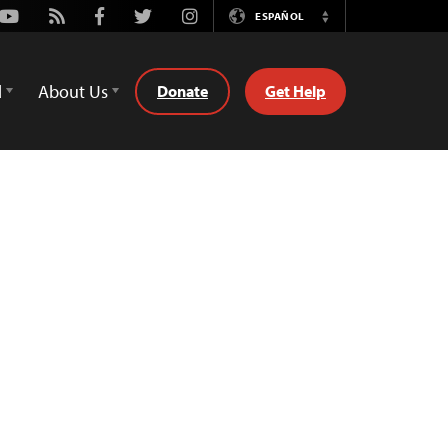
Youtube
Rss
Facebook
Twitter
Instagram
ESPAÑOL
Switch
Language
d
About Us
Donate
Get Help