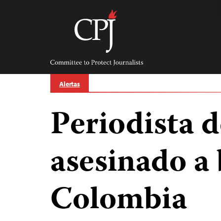
Skip
to
content
Committee
to
Protect
Journalists
Alertas
Periodista d
asesinado a 
Colombia