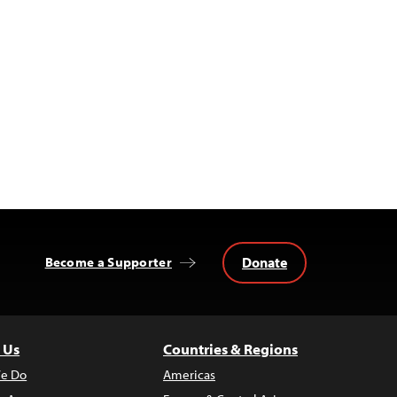
Donate
Become a Supporter
 Us
Countries & Regions
e Do
Americas