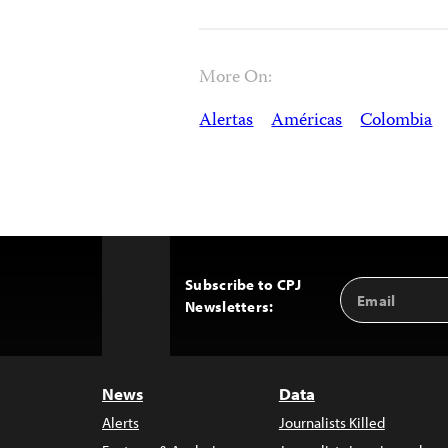
More On:
Alertas
Américas
Colombia
Subscribe to CPJ
Email
Back
Newsletters:
Address
to
Top
News
Data
Alerts
Journalists Killed