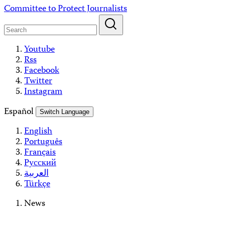
Skip
Committee to Protect Journalists
to
content
Youtube
Rss
Facebook
Twitter
Instagram
Español
Switch Language
English
Português
Français
Русский
العربية
Türkçe
News