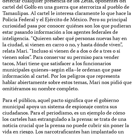
detectar cualquier presencia de los Zetas, oponentes del
cartel del Golfo en una guerra que aterroriza al pueblo de
Tamaulipas. Al cartel le interesa claramente lo que hace la
Policía Federal y el Ejército de México. Pero su principal
curiosidad pasa por conocer quiénes son los que pudieran
estar pasando información a los agentes federales de
inteligencia. “Quieren saber qué personas nuevas hay en
la ciudad, si vienen en carro o no, y hasta dónde viven”,
relata Mari. “Incluso si vienen de a dos o de a tres o si
vienen solos”. Para conservar su permiso para vender
tacos, Mari tiene que satisfacer a los funcionarios
municipales quienes–según ella–le ordenan que pase
información al cartel. Por los peligros que representa
hablar abiertamente sobre estos temas, Mari nos pidió que
omitiéramos su nombre completo.
Para el público, aquel pacto significa que el gobierno
municipal apoya un sistema de espionaje contra sus
ciudadanos. Para el periodismo, es un ejemplo de cómo
los carteles han estrangulado a la prensa: se trata de una
noticia crucial que la prensa no puede cubrir sin poner la
vida en riesgo. Los narcotraficantes han implantado un