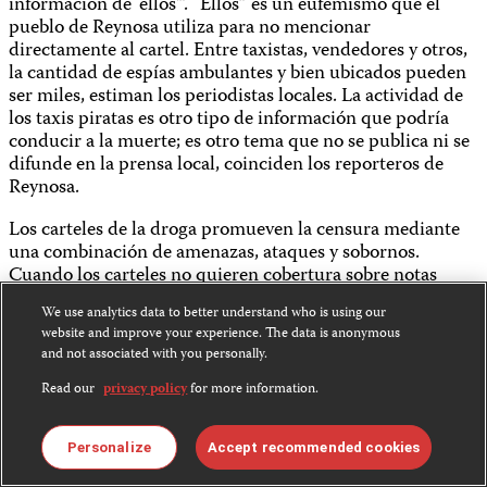
información de ‘ellos'”. “Ellos” es un eufemismo que el
pueblo de Reynosa utiliza para no mencionar
directamente al cartel. Entre taxistas, vendedores y otros,
la cantidad de espías ambulantes y bien ubicados pueden
ser miles, estiman los periodistas locales. La actividad de
los taxis piratas es otro tipo de información que podría
conducir a la muerte; es otro tema que no se publica ni se
difunde en la prensa local, coinciden los reporteros de
Reynosa.
Los carteles de la droga promueven la censura mediante
una combinación de amenazas, ataques y sobornos.
Cuando los carteles no quieren cobertura sobre notas
específicas, como enfrentamientos armados entre
We use analytics data to better understand who is using our
narcotraficantes y el ejército, les indican a los policías que
website and improve your experience. The data is anonymous
trabajan para ellos que informen a los reporteros que la
and not associated with you personally.
noticia está prohibida. Muchos reporteros de la crónica
del crimen aceptan dinero para sesgar la cobertura
Read our
privacy policy
for more information.
informativa en favor de los delincuentes, aseveraron los
periodistas locales al CPJ. El cartel del Golfo también
Personalize
Accept recommended cookies
patrocina su propia página de Internet, una especie de
portal de relaciones públicas, según señaló un ex