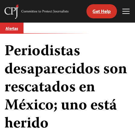
Get Help
Committee
Tog
to
Me
Skip
Protect
Alertas
to
Journalists
content
Periodistas
tch
guage
desaparecidos son
rescatados en
México; uno está
herido