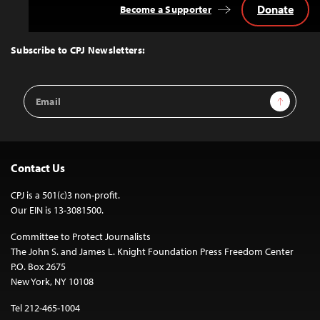
Donate
Become a Supporter
Back
to
Top
Subscribe to CPJ Newsletters:
Email
Sign Up
Address
Contact Us
CPJ is a 501(c)3 non-profit.
Our EIN is 13-3081500.
Committee to Protect Journalists
The John S. and James L. Knight Foundation Press Freedom Center
P.O. Box 2675
New York, NY 10108
Tel 212-465-1004