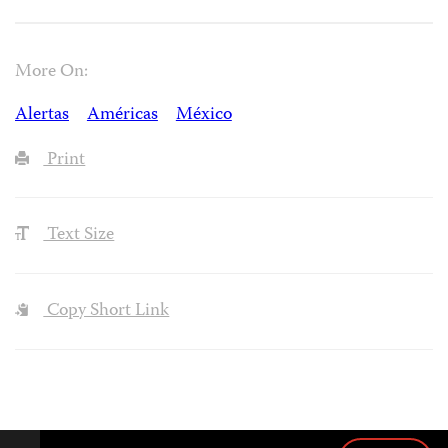
More On:
Alertas
Américas
México
Print
Text Size
Copy Short Link