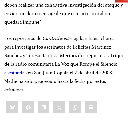
deben realizar una exhaustiva investigación del ataque y
enviar un claro mensaje de que este acto brutal no
quedará impune.”
Los reporteros de
Contralínea
viajaban hacia el área
para investigar los asesinatos de Felicitas Martínez
Sánchez y Teresa Bautista Merino, dos reporteras Triqui
de la radio comunitaria La Voz que Rompe el Silencio,
asesinadas
en San Juan Copala el 7 de abril de 2008.
Nadie ha sido procesado hasta la fecha por estos
crímenes.
Share
Bluesky
Facebook
LinkedIn
X
WhatsApp
Email
this: