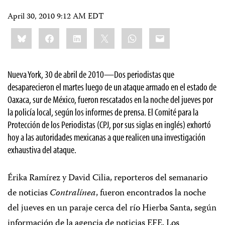
April 30, 2010 9:12 AM EDT
Share
Bluesky
Facebook
LinkedIn
X
WhatsApp
Email
this:
Nueva York, 30 de abril de 2010
—Dos periodistas que
desaparecieron el martes luego de un ataque armado en el estado de
Oaxaca, sur de México, fueron rescatados en la noche del jueves por
la policía local, según los informes de prensa. El Comité para la
Protección de los Periodistas (CPJ, por sus siglas en inglés) exhortó
hoy a las autoridades mexicanas a que realicen una investigación
exhaustiva del ataque.
Érika Ramírez y David Cilia, reporteros del semanario
de noticias
Contralínea
, fueron encontrados la noche
del jueves en un paraje cerca del río Hierba Santa, según
información de la agencia de noticias EFE. Los