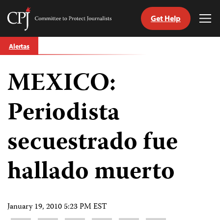
Get Help
Committee
Tog
to
Me
Skip
Protect
Alertas
to
Journalists
content
MEXICO:
tch
guage
Periodista
secuestrado fue
hallado muerto
January 19, 2010 5:23 PM EST
Share