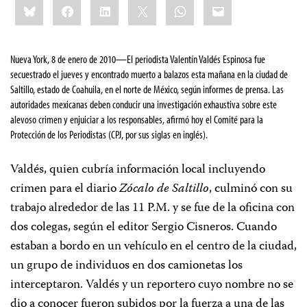
Bluesky
Facebook
LinkedIn
X
WhatsApp
Email
this:
Nueva York, 8 de enero de 2010
—El periodista Valentín Valdés Espinosa fue
secuestrado el jueves y encontrado muerto a balazos esta mañana en la ciudad de
Saltillo, estado de Coahuila, en el norte de México, según informes de prensa. Las
autoridades mexicanas deben conducir una investigación exhaustiva sobre este
alevoso crimen y enjuiciar a los responsables, afirmó hoy el Comité para la
Protección de los Periodistas (CPJ, por sus siglas en inglés).
Valdés, quien cubría información local incluyendo
crimen para el diario
Zócalo de Saltillo
, culminó con su
trabajo alrededor de las 11 P.M. y se fue de la oficina con
dos colegas, según el editor Sergio Cisneros. Cuando
estaban a bordo en un vehículo en el centro de la ciudad,
un grupo de individuos en dos camionetas los
interceptaron. Valdés y un reportero cuyo nombre no se
dio a conocer fueron subidos por la fuerza a una de las