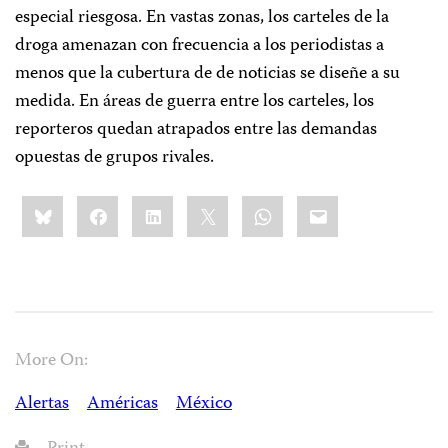
especial riesgosa. En vastas zonas, los carteles de la
droga amenazan con frecuencia a los periodistas a
menos que la cubertura de de noticias se diseñe a su
medida. En áreas de guerra entre los carteles, los
reporteros quedan atrapados entre las demandas
opuestas de grupos rivales.
Share
Bluesky
Facebook
LinkedIn
X
WhatsApp
Email
this:
More On:
Alertas
Américas
México