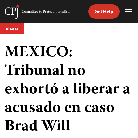
Get Help
Committee
Tog
to
Me
Skip
Protect
Alertas
to
Journalists
content
MEXICO:
tch
guage
Tribunal no
exhortó a liberar a
acusado en caso
Brad Will