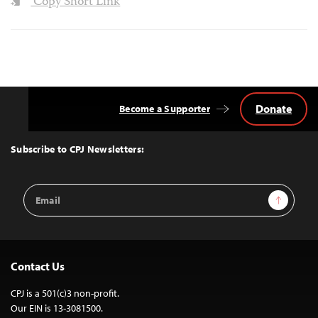
Copy Short Link
Donate
Become a Supporter
Back
to
Top
Subscribe to CPJ Newsletters:
Email
Sign Up
Address
Contact Us
CPJ is a 501(c)3 non-profit.
Our EIN is 13-3081500.