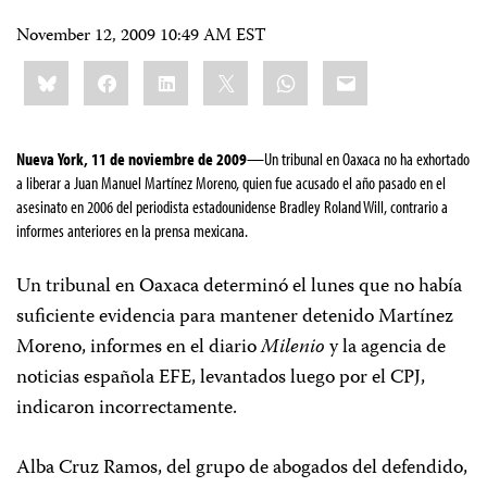
November 12, 2009 10:49 AM EST
Share
Bluesky
Facebook
LinkedIn
X
WhatsApp
Email
this:
Nueva York, 11 de noviembre de 2009
—Un tribunal en Oaxaca no ha exhortado
a liberar a Juan Manuel Martínez Moreno, quien fue acusado el año pasado en el
asesinato en 2006 del periodista estadounidense Bradley Roland Will, contrario a
informes anteriores en la prensa mexicana.
Un tribunal en Oaxaca determinó el lunes que no había
suficiente evidencia para mantener detenido Martínez
Moreno, informes en el diario
Milenio
y la agencia de
noticias española EFE, levantados luego por el CPJ,
indicaron incorrectamente.
Alba Cruz Ramos, del grupo de abogados del defendido,