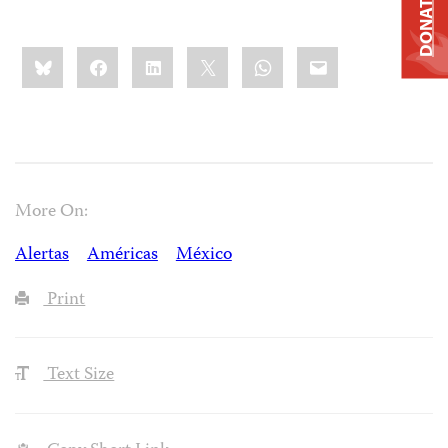
DONATE
Share
Bluesky
Facebook
LinkedIn
X
WhatsApp
Email
this:
More On:
Alertas
Américas
México
Print
Text Size