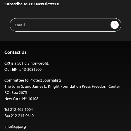
Top
Subscribe to CPJ Newsletters:
Email
Sign Up
Address
Contact Us
CPJ is a 501(c)3 non-profit.
Our EIN is 13-3081500.
Committee to Protect Journalists
The John S. and James L. Knight Foundation Press Freedom Center
P.O. Box 2675
New York, NY 10108
Tel 212-465-1004
Fax 212-214-0640
info@cpj.org