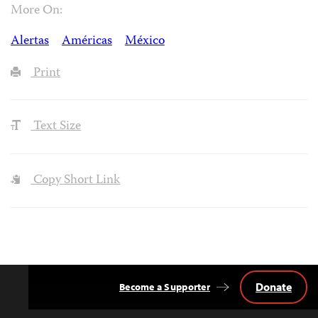
More On:
Alertas
Américas
México
Print
Text Size
Copy Short Link
Donate
Become a Supporter
Back
to