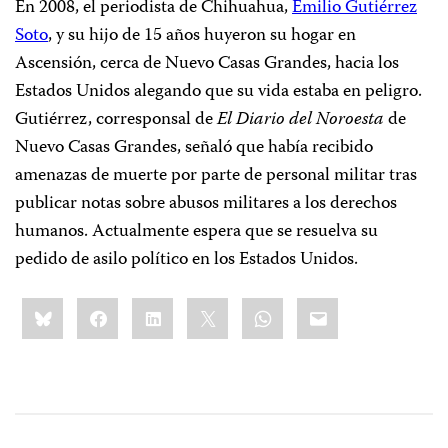
En 2008, el periodista de Chihuahua,
Emilio Gutiérrez
Soto
, y su hijo de 15 años huyeron su hogar en
Ascensión, cerca de Nuevo Casas Grandes, hacia los
Estados Unidos alegando que su vida estaba en peligro.
Gutiérrez, corresponsal de
El Diario del Noroesta
de
Nuevo Casas Grandes, señaló que había recibido
amenazas de muerte por parte de personal militar tras
publicar notas sobre abusos militares a los derechos
humanos. Actualmente espera que se resuelva su
pedido de asilo político en los Estados Unidos.
Share
Bluesky
Facebook
LinkedIn
X
WhatsApp
Email
this: