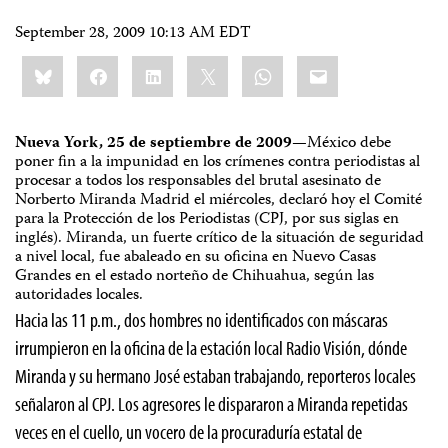
September 28, 2009 10:13 AM EDT
Share
Bluesky
Facebook
LinkedIn
X
WhatsApp
Email
this:
Nueva York, 25 de septiembre de 2009—
México debe
poner fin a la impunidad en los crímenes contra periodistas al
procesar a todos los responsables del brutal asesinato de
Norberto Miranda Madrid el miércoles, declaró hoy el Comité
para la Protección de los Periodistas (CPJ, por sus siglas en
inglés). Miranda, un fuerte crítico de la situación de seguridad
a nivel local, fue abaleado en su oficina en Nuevo Casas
Grandes en el estado norteño de Chihuahua, según las
autoridades locales.
Hacia las 11 p.m., dos hombres no identificados con máscaras
irrumpieron en la oficina de la estación local Radio Visión, dónde
Miranda y su hermano José estaban trabajando, reporteros locales
señalaron al CPJ. Los agresores le dispararon a Miranda repetidas
veces en el cuello, un vocero de la procuraduría estatal de