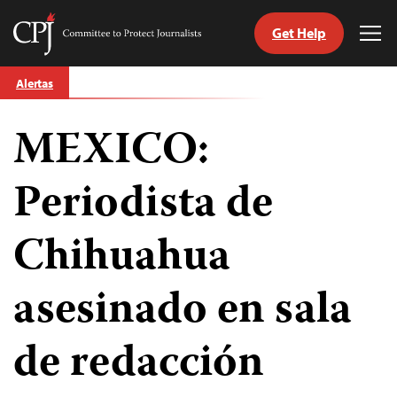
Get Help
Committee
Tog
to
Me
Skip
Protect
Alertas
to
Journalists
content
MEXICO:
tch
guage
Periodista de
Chihuahua
asesinado en sala
de redacción