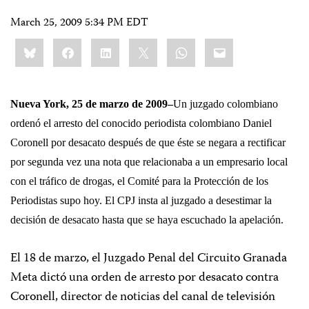
March 25, 2009 5:34 PM EDT
Share
Bluesky
Facebook
LinkedIn
X
WhatsApp
Email
this:
Nueva York, 25 de marzo de 2009–
Un juzgado colombiano
ordenó el arresto del conocido periodista colombiano
Daniel
Coronell
por desacato después de que éste se negara a rectificar
por segunda vez una nota que relacionaba a un empresario local
con el tráfico de drogas, el Comité para la Protección de los
Periodistas supo hoy. El CPJ insta al juzgado a desestimar la
decisión de desacato hasta que se haya escuchado la apelación.
El 18 de marzo, el Juzgado Penal del Circuito Granada
Meta dictó una orden de arresto por desacato contra
Coronell, director de noticias del canal de televisión