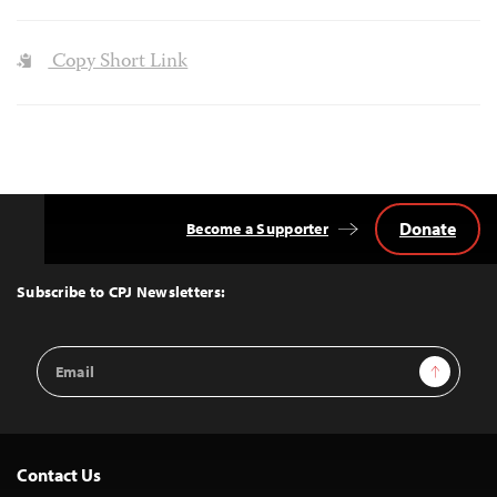
Copy Short Link
Donate
Become a Supporter
Back
to
Top
Subscribe to CPJ Newsletters:
Email
Sign Up
Address
Contact Us