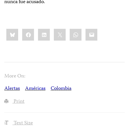
nunca fue acusado.
Share
Bluesky
Facebook
LinkedIn
X
WhatsApp
Email
this:
More On:
Alertas
Américas
Colombia
Print
Text Size