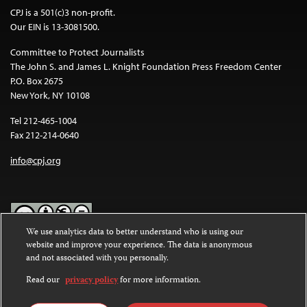
CPJ is a 501(c)3 non-profit.
Our EIN is 13-3081500.
Committee to Protect Journalists
The John S. and James L. Knight Foundation Press Freedom Center
P.O. Box 2675
New York, NY 10108
Tel 212-465-1004
Fax 212-214-0640
info@cpj.org
We use analytics data to better understand who is using our
website and improve your experience. The data is anonymous
Except where noted, text on this website is licensed under a
Creative
and not associated with you personally.
Commons Attribution-NonCommercial-NoDerivatives 4.0
International License
.
Read our
privacy policy
for more information.
Images and other media are not covered by the Creative Commons