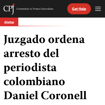
Get Help
Committee
Tog
to
Me
Skip
Protect
Alertas
to
Journalists
content
Juzgado ordena
tch
guage
arresto del
periodista
colombiano
Daniel Coronell