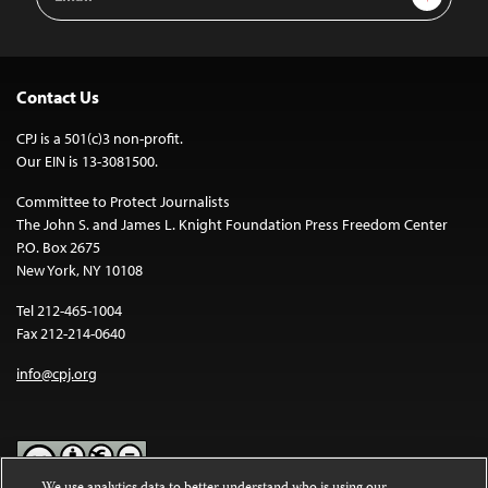
Address
Contact Us
CPJ is a 501(c)3 non-profit.
Our EIN is 13-3081500.
Committee to Protect Journalists
The John S. and James L. Knight Foundation Press Freedom Center
P.O. Box 2675
New York, NY 10108
Tel 212-465-1004
Fax 212-214-0640
info@cpj.org