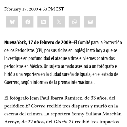
February 17, 2009 4:53 PM EST
Share
Bluesky
Facebook
LinkedIn
X
WhatsApp
Email
this:
Nueva York, 17 de febrero de 2009
–El Comité para la Protección
de los Periodistas (CPJ, por sus siglas en inglés) instó hoy a que se
investigue en profundidad el ataque a tiros el viernes contra dos
periodistas en México. Un sujeto armado asesinó a un fotógrafo e
hirió a una reportera en la ciudad sureña de Iguala, en el estado de
Guerrero, según informes de la prensa internacional.
El fotógrafo Jean Paul Ibarra Ramírez, de 33 años, del
periódico
El Correo
recibió tres disparos y murió en la
escena del crimen. La reportera Yenny Yuliana Marchán
Arroyo, de 22 años, del
Diario 21
recibió tres impactos