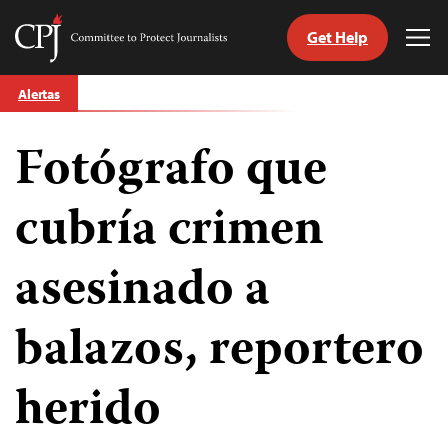
Get Help
Committee
Tog
to
Me
Skip
Protect
Alertas
to
Journalists
content
Fotógrafo que
tch
guage
cubría crimen
asesinado a
balazos, reportero
herido