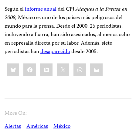
Según el
informe anual
del CPJ
Ataques a la Prensa en
2008,
México es uno de los países más peligrosos del
mundo para la prensa. Desde el 2000, 25 periodistas,
incluyendo a Ibarra, han sido asesinados, al menos ocho
en represalia directa por su labor. Además, siete
periodistas han
desaparecido
desde
2005.
Share
Bluesky
Facebook
LinkedIn
X
WhatsApp
Email
this:
More On:
Alertas
Américas
México