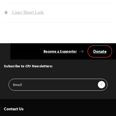
Copy Short Link
Donate
Become a Supporter
Back
to
Top
Subscribe to CPJ Newsletters:
Email
Sign Up
Address
Contact Us