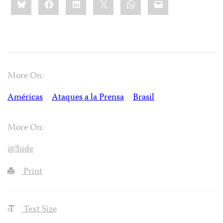
this:
More On:
Américas
Ataques a la Prensa
Brasil
More On:
@!hide
Print
Text Size