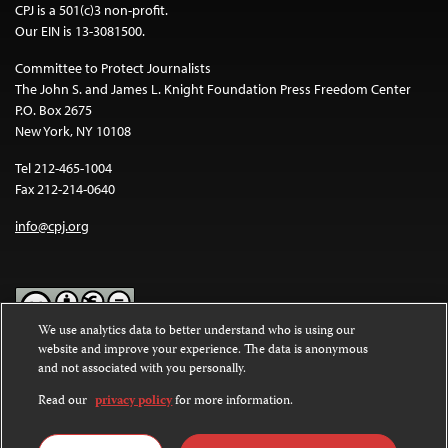
CPJ is a 501(c)3 non-profit.
Our EIN is 13-3081500.
Committee to Protect Journalists
The John S. and James L. Knight Foundation Press Freedom Center
P.O. Box 2675
New York, NY 10108
Tel 212-465-1004
Fax 212-214-0640
info@cpj.org
We use analytics data to better understand who is using our
website and improve your experience. The data is anonymous
Except where noted, text on this website is licensed under a
Creative
and not associated with you personally.
Commons Attribution-NonCommercial-NoDerivatives 4.0
International License
.
Read our
privacy policy
for more information.
Images and other media are not covered by the Creative Commons