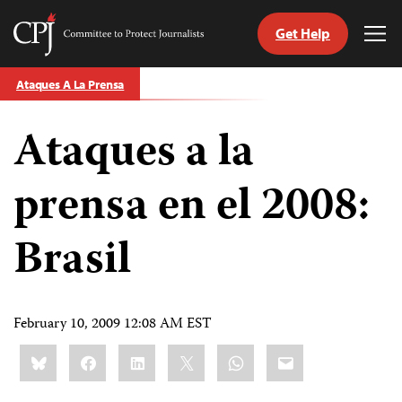
Get Help
Committee
Tog
to
Me
Skip
Protect
Ataques A La Prensa
to
Journalists
content
Ataques a la
tch
guage
prensa en el 2008:
Brasil
February 10, 2009 12:08 AM EST
Share
Bluesky
Facebook
LinkedIn
X
WhatsApp
Email
this: