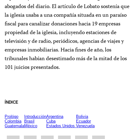
abogados del diario. El artículo de Lobato sostenía que
la iglesia usaba a una compañía situada en un paraíso
fiscal para canalizar donaciones hacia 19 empresas
propiedad de la iglesia, incluyendo estaciones de
televisión y de radio, periódicos, agencias de viajes y
empresas inmobiliarias. Hacia fines de año, los
tribunales habían desestimado más de la mitad de los
101 juicios presentados.
ÍNDICE
Prológo
Introducción
Argentina
Bolivia
Colombia
Brasil
Cuba
Ecuador
Guatemala
México
Estados Unidos
Venezuela
Share
Bluesky
Facebook
LinkedIn
X
WhatsApp
Email