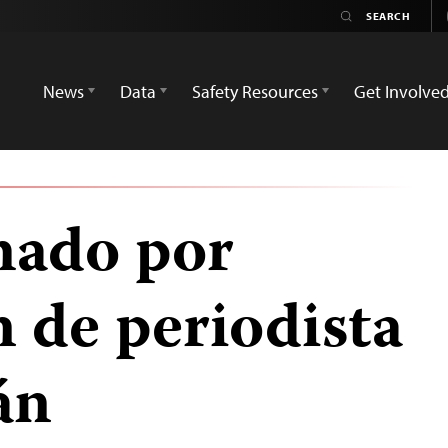
News
Data
Safety Resources
Get Involve
mado por
 de periodista
án