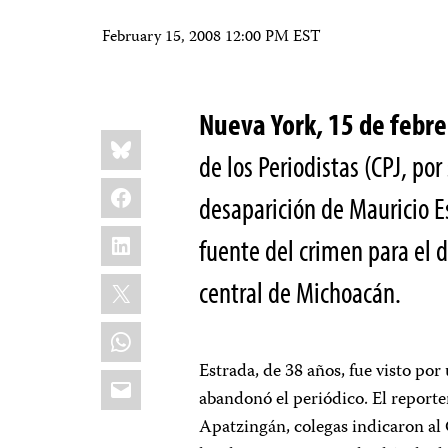
February 15, 2008 12:00 PM EST
Nueva York, 15 de febre
Share
Bluesky
this:
de los Periodistas (CPJ, por
Facebook
desaparición de Mauricio E
LinkedIn
fuente del crimen para el 
X
central de Michoacán.
WhatsApp
Estrada, de 38 años, fue visto por
Email
abandonó el periódico. El reporte
Apatzingán, colegas indicaron al 