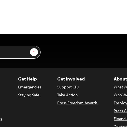
Sign Up
Get Help
Get Involved
About
Emergencies
Support CPJ
What W
Staying Safe
Take Action
Who We
Press Freedom Awards
Employ
Press C
s
Financi
Contac