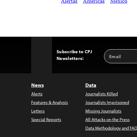
Alertas
Américas
México
Subscribe to CPJ
Email
Back
Newsletters:
Address
to
Top
News
Data
Alerts
Journalists Killed
Features & Analysis
Journalists Imprisoned
Letters
Missing Journalists
Special Reports
All Attacks on the Press
Data Methodology and FAQ