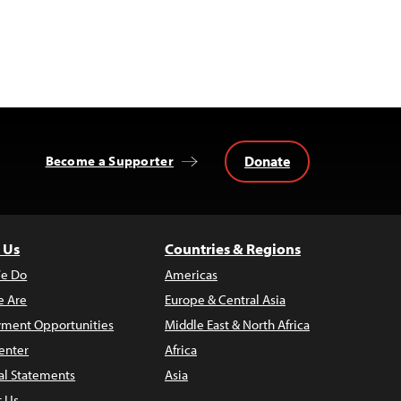
Donate
Become a Supporter
 Us
Countries & Regions
e Do
Americas
 Are
Europe & Central Asia
ment Opportunities
Middle East & North Africa
enter
Africa
al Statements
Asia
t Us