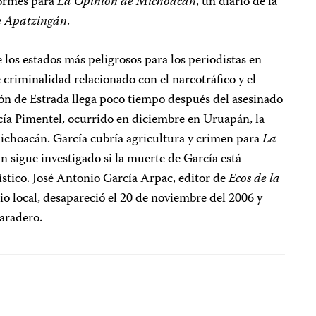
formes para
La Opinión de Michoacán
, un diario de la
e Apatzingán
.
los estados más peligrosos para los periodistas en
 criminalidad relacionado con el narcotráfico y el
ón de Estrada llega poco tiempo después del asesinado
cía Pimentel, ocurrido en diciembre en Uruapán, la
choacán. García cubría agricultura y crimen para
La
ún sigue investigado si la muerte de García está
ístico. José Antonio García Arpac, editor de
Ecos de la
rio local, desapareció el 20 de noviembre del 2006 y
paradero.