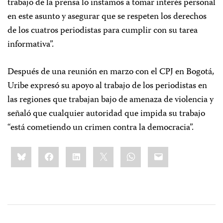
trabajo de la prensa lo instamos a tomar interés personal
en este asunto y asegurar que se respeten los derechos
de los cuatros periodistas para cumplir con su tarea
informativa”.
Después de una reunión en marzo con el CPJ en Bogotá,
Uribe expresó su apoyo al trabajo de los periodistas en
las regiones que trabajan bajo de amenaza de violencia y
señaló que cualquier autoridad que impida su trabajo
“está cometiendo un crimen contra la democracia”.
Share
Bluesky
Facebook
LinkedIn
X
WhatsApp
Email
this: