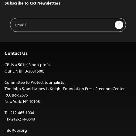
Top
Subscribe to CPJ Newsletters:
Email
Sign Up
Address
Contact Us
CPJ is a 501(c)3 non-profit.
Our EIN is 13-3081500.
Committee to Protect Journalists
The John S. and James L. Knight Foundation Press Freedom Center
P.O. Box 2675
New York, NY 10108
Tel 212-465-1004
Fax 212-214-0640
info@cpj.org