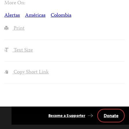
More On:
Alertas
Américas
Colombia
Print
Text Size
Copy Short Link
Donate
Become a Supporter
Back
to