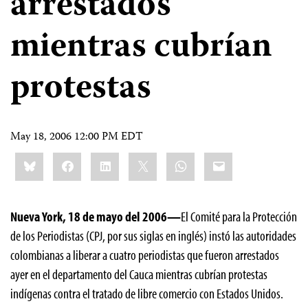
arrestados
mientras cubrían
protestas
May 18, 2006 12:00 PM EDT
Share
Bluesky
Facebook
LinkedIn
X
WhatsApp
Email
this:
Nueva York, 18 de mayo del 2006—
El Comité para la Protección
de los Periodistas (CPJ, por sus siglas en inglés) instó las autoridades
colombianas a liberar a cuatro periodistas que fueron arrestados
ayer en el departamento del Cauca mientras cubrían protestas
indígenas contra el tratado de libre comercio con Estados Unidos.