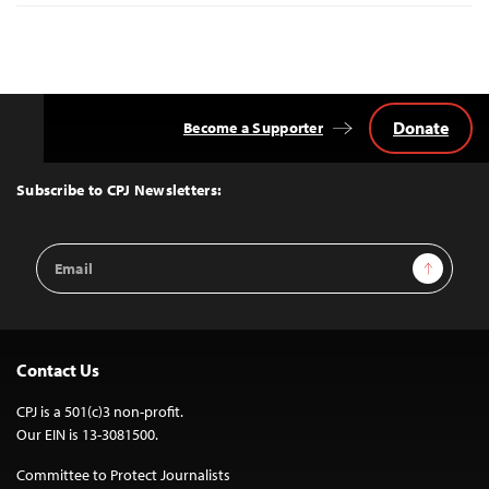
Donate
Become a Supporter
Back
to
Top
Subscribe to CPJ Newsletters:
Email
Sign Up
Address
Contact Us
CPJ is a 501(c)3 non-profit.
Our EIN is 13-3081500.
Committee to Protect Journalists