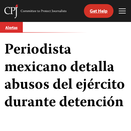
Get Help
Committee
Tog
to
Me
Skip
Protect
Alertas
to
Journalists
content
Periodista
tch
guage
mexicano detalla
abusos del ejército
durante detención