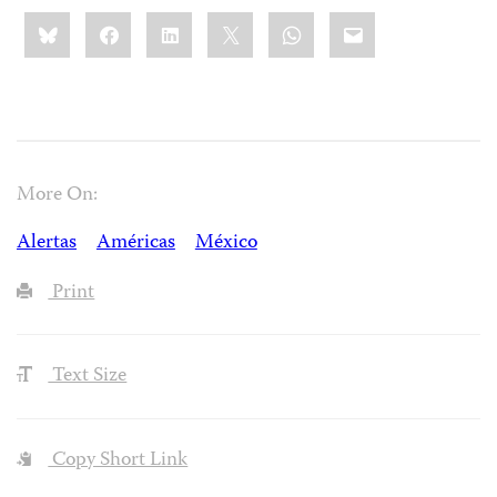
Share
Bluesky
Facebook
LinkedIn
X
WhatsApp
Email
this:
More On:
Alertas
Américas
México
Print
Text Size
Copy Short Link