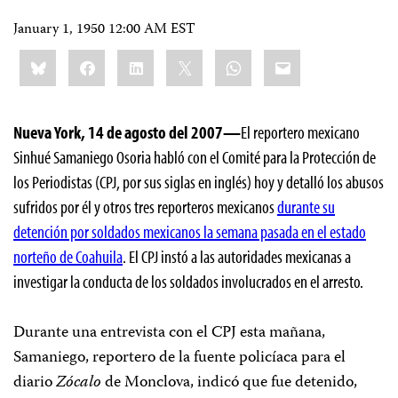
January 1, 1950 12:00 AM EST
Share
Bluesky
Facebook
LinkedIn
X
WhatsApp
Email
this:
Nueva York, 14 de agosto del 2007—
El reportero mexicano
Sinhué Samaniego Osoria habló con el Comité para la Protección de
los Periodistas (CPJ, por sus siglas en inglés) hoy y detalló los abusos
sufridos por él y otros tres reporteros mexicanos
durante su
detención por soldados mexicanos la semana pasada en el estado
norteño de Coahuila
. El CPJ instó a las autoridades mexicanas a
investigar la conducta de los soldados involucrados en el arresto.
Durante una entrevista con el CPJ esta mañana,
Samaniego, reportero de la fuente policíaca para el
diario
Zócalo
de Monclova, indicó que fue detenido,