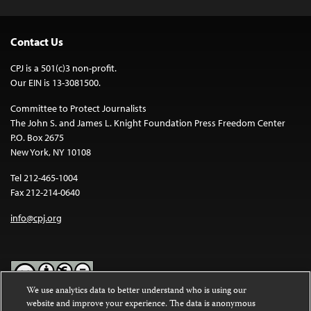
Contact Us
CPJ is a 501(c)3 non-profit.
Our EIN is 13-3081500.
Committee to Protect Journalists
The John S. and James L. Knight Foundation Press Freedom Center
P.O. Box 2675
New York, NY 10108
Tel 212-465-1004
Fax 212-214-0640
info@cpj.org
We use analytics data to better understand who is using our
website and improve your experience. The data is anonymous
Except where noted, text on this website is licensed under a
Creative