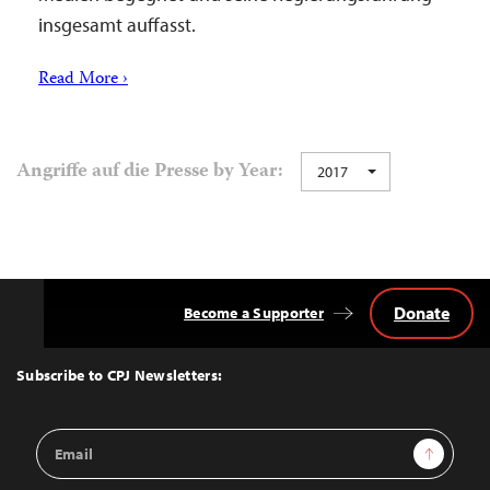
insgesamt auffasst.
Read More ›
Angriffe auf die Presse by Year:
2017
Donate
Become a Supporter
Back
to
Top
Subscribe to CPJ Newsletters:
Email
Sign Up
Address