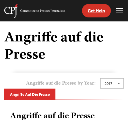
Get Help
Committee
Tog
to
Me
Skip
Protect
to
Angriffe auf die
Journalists
content
Presse
tch
guage
Angriffe auf die Presse by Year:
2017
Angriffe Auf Die Presse
Angriffe auf die Presse