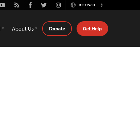
Youtube
Rss
Facebook
Twitter
Instagram
DEUTSCH
Switch
Language
d
About Us
Donate
Get Help