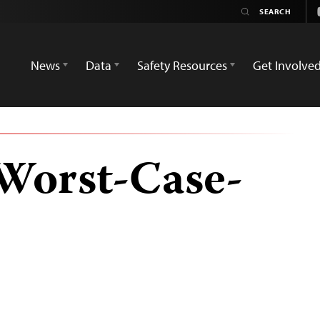
News
Data
Safety Resources
Get Involve
 Worst-Case-