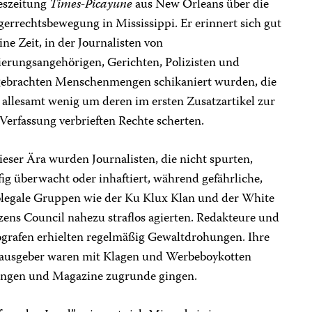
eszeitung
Times-Picayune
aus New Orleans über die
errechtsbewegung in Mississippi. Er erinnert sich gut
ine Zeit, in der Journalisten von
ierungsangehörigen, Gerichten, Polizisten und
gebrachten Menschenmengen schikaniert wurden, die
 allesamt wenig um deren im ersten Zusatzartikel zur
erfassung verbrieften Rechte scherten.
ieser Ära wurden Journalisten, die nicht spurten,
ig überwacht oder inhaftiert, während gefährliche,
blegale Gruppen wie der Ku Klux Klan und der White
zens Council nahezu straflos agierten. Redakteure und
ografen erhielten regelmäßig Gewaltdrohungen. Ihre
ausgeber waren mit Klagen und Werbeboykotten
itungen und Magazine zugrunde gingen.