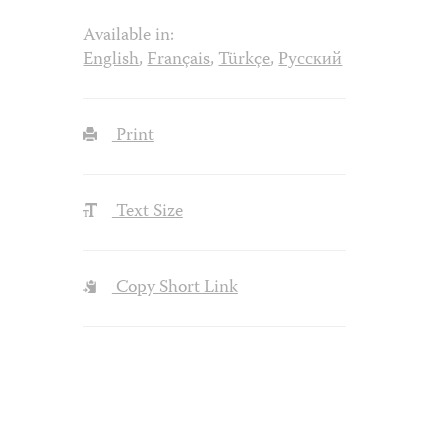
Available in:
English
,
Français
,
Türkçe
,
Русский
Print
Text Size
Copy Short Link