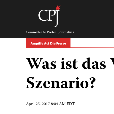
Skip
to
content
Committee
to
Protect
Journalists
Angriffe Auf Die Presse
Was ist das
Szenario?
April 25, 2017 8:04 AM EDT