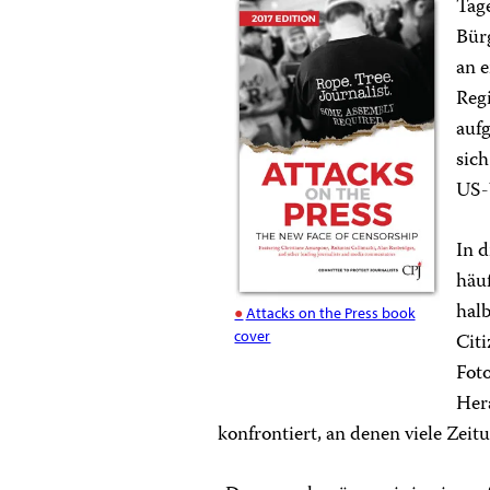
Tag
Bürg
an e
Reg
auf
sich
US-V
In d
häuf
hal
Attacks on the Press book
cover
Citi
Fot
Her
konfrontiert, an denen viele Ze