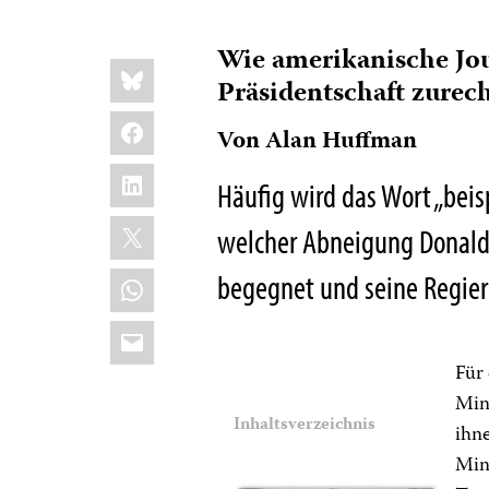
Wie amerikanische Jou
Share
Bluesky
this:
Präsidentschaft zur
Facebook
Von Alan Huffman
LinkedIn
Häufig wird das Wort „beis
X
welcher Abneigung Donal
WhatsApp
begegnet und seine Regier
Email
Für
Min
Inhaltsverzeichnis
ihne
Mino