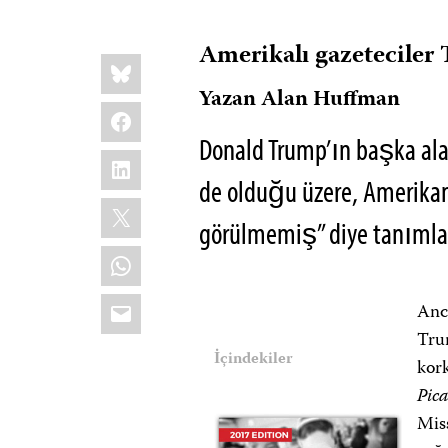
Amerikalı gazeteciler 
Share
Bluesky
this:
Yazan Alan Huffman
Facebook
Donald Trump’ın başka al
LinkedIn
de olduğu üzere, Amerikan
X
görülmemiş” diye tanımla
WhatsApp
Email
Anca
Tru
İçindekiler
kor
Pic
Miss