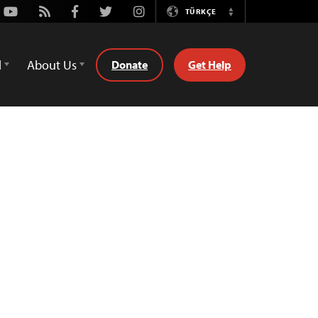
Youtube
Rss
Facebook
Twitter
Instagram
TÜRKÇE
Switch
Language
d
About Us
Donate
Get Help