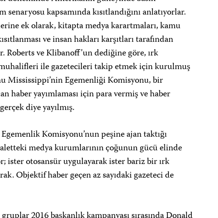
 senaryosu kapsamında kısıtlandığını anlatıyorlar.
mlerine ek olarak, kitapta medya karartmaları, kamu
 kısıtlanması ve insan hakları karşıtları tarafından
or. Roberts ve Klibanoff’un dediğine göre, ırk
uhalifleri ile gazetecileri takip etmek için kurulmuş
mu Mississippi’nin Egemenliği Komisyonu, bir
alan haber yayımlaması için para vermiş ve haber
gerçek diye yayılmış.
re Egemenlik Komisyonu’nun peşine ajan taktığı
eyaletteki medya kurumlarının çoğunun gücü elinde
r; ister otosansür uygulayarak ister bariz bir ırk
rak. Objektif haber geçen az sayıdaki gazeteci de
 gruplar 2016 başkanlık kampanyası sırasında Donald