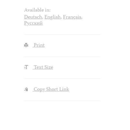
Available in:
Deutsch
,
English
,
Français
,
Русский
Print
Text Size
Copy Short Link