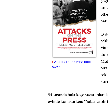
çoğu
umur
öfke
hatı
O dö
edil
Vata
duru
Muha
Attacks on the Press book
cover
bıra
rekl
kuru
94 yaşında hala köşe yazarı olarak
evinde konuşurken: “Yabancı bir ü