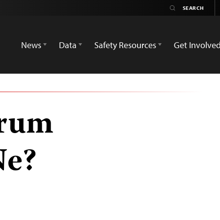
News
Data
Safety Resources
Get Involve
urum
Ne?