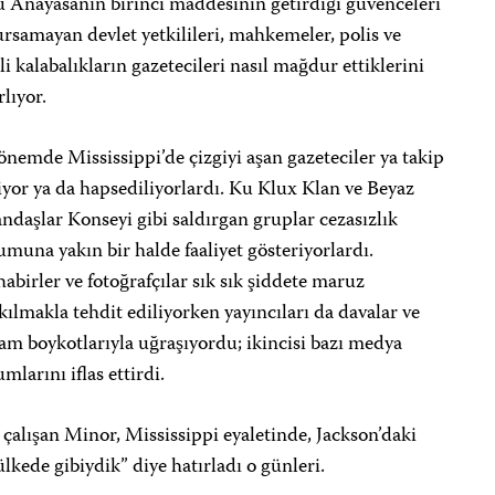
 Anayasanın birinci maddesinin getirdiği güvenceleri
samayan devlet yetkilileri, mahkemeler, polis ve
li kalabalıkların gazetecileri nasıl mağdur ettiklerini
rlıyor.
nemde Mississippi’de çizgiyi aşan gazeteciler ya takip
iyor ya da hapsediliyorlardı. Ku Klux Klan ve Beyaz
ndaşlar Konseyi gibi saldırgan gruplar cezasızlık
muna yakın bir halde faaliyet gösteriyorlardı.
birler ve fotoğrafçılar sık sık şiddete maruz
kılmakla tehdit ediliyorken yayıncıları da davalar ve
am boykotlarıyla uğraşıyordu; ikincisi bazı medya
mlarını iflas ettirdi.
 çalışan Minor, Mississippi eyaletinde, Jackson’daki
lkede gibiydik” diye hatırladı o günleri.