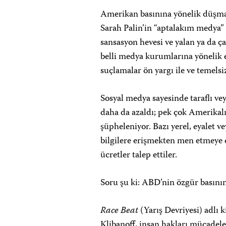
Amerikan basınına yönelik düşman
Sarah Palin’in “aptalakım medya” t
sansasyon hevesi ve yalan ya da ç
belli medya kurumlarına yönelik e
suçlamalar ön yargı ile ve temelsi
Sosyal medya sayesinde taraflı ve
daha da azaldı; pek çok Amerikal
şüpheleniyor. Bazı yerel, eyalet v
bilgilere erişmekten men etmeye ça
ücretler talep ettiler.
Soru şu ki: ABD’nin özgür basının
Race Beat
(Yarış Devriyesi) adlı 
Klibanoff, insan hakları mücade