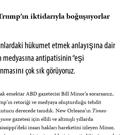
Trump’ın iktidarıyla boğuşuyorlar
anlardaki hükumet etmek anlayışına dair
 medyasına antipatisinin “eşi
nmasını çok sık görüyoruz.
k emektar ABD gazetecisi Bill Minor’a sorarsanız,
mp’ın retoriği ve medyaya oluşturduğu tehdit
kutucu derecede tanıdık. New Orleans’ın
Times-
ayune
gazetesi için ellili ve altmışlı yıllarda
issippi’deki insan hakları hareketini izleyen Minor,