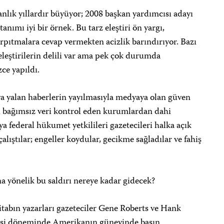
lık yıllardır büyüyor; 2008 başkan yardımcısı adayı
anımı iyi bir örnek. Bu tarz eleştiri ön yargı,
arpıtmalara cevap vermekten acizlik barındırıyor. Bazı
leştirilerin delili var ama pek çok durumda
zce yapıldı.
ya yalan haberlerin yayılmasıyla medyaya olan güven
ı bağımsız veri kontrol eden kurumlardan dahi
eya federal hükumet yetkilileri gazetecileri halka açık
lıştılar; engeller koydular, gecikme sağladılar ve fahiş
a yönelik bu saldırı nereye kadar gidecek?
kitabın yazarları gazeteciler Gene Roberts ve Hank
lesi döneminde Amerikanın güneyinde basın