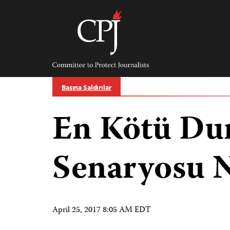
Skip
to
content
Committee
to
Protect
Journalists
Basına Saldırılar
En Kötü D
Senaryosu 
April 25, 2017 8:05 AM EDT