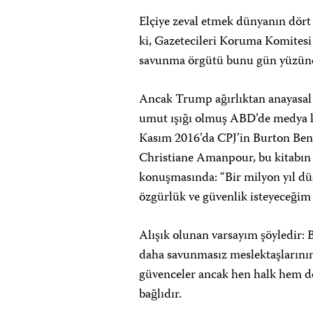
Elçiye zeval etmek dünyanın dört 
ki, Gazetecileri Koruma Komites
savunma örgütü bunu gün yüzüne ç
Ancak Trump ağırlıktan anayasal 
umut ışığı olmuş ABD’de medya ka
Kasım 2016’da CPJ’in Burton B
Christiane Amanpour, bu kitabın s
konuşmasında: “Bir milyon yıl dü
özgürlük ve güvenlik isteyeceğim
Alışık olunan varsayım şöyledir:
daha savunmasız meslektaşlarının
güvenceler ancak hen halk hem de 
bağlıdır.