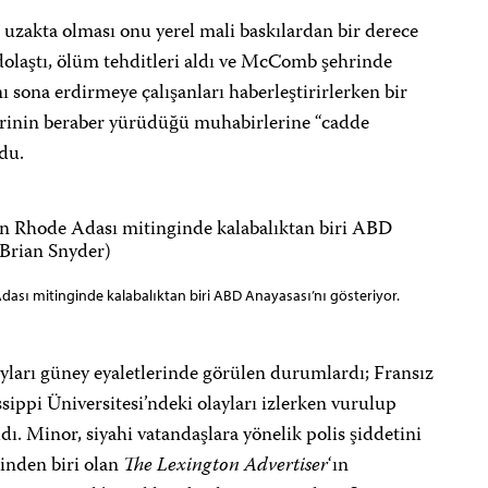
uzakta olması onu yerel mali baskılardan bir derece
dolaştı, ölüm tehditleri aldı ve McComb şehrinde
ı sona erdirmeye çalışanları haberleştirirlerken bir
rinin beraber yürüdüğü muhabirlerine “cadde
ldu.
ası mitinginde kalabalıktan biri ABD Anayasası’nı gösteriyor.
yları güney eyaletlerinde görülen durumlardı; Fransız
sippi Üniversitesi’ndeki olayları izlerken vurulup
dı. Minor, siyahi vatandaşlara yönelik polis şiddetini
rinden biri olan
The Lexington Advertiser
‘ın