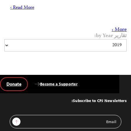
Read More ›
More ›
تقارير by Year:
Donate
Become a Supporter
Back
to
Top
Subscribe to CPJ Newsletters:
Email
Sign Up
Address