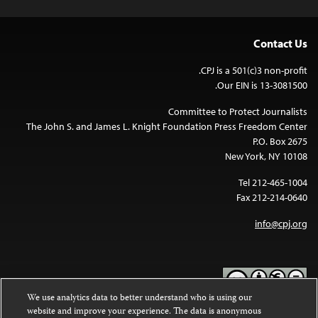
Contact Us
CPJ is a 501(c)3 non-profit.
Our EIN is 13-3081500.
Committee to Protect Journalists
The John S. and James L. Knight Foundation Press Freedom Center
P.O. Box 2675
New York, NY 10108
Tel 212-465-1004
Fax 212-214-0640
info@cpj.org
We use analytics data to better understand who is using our
website and improve your experience. The data is anonymous
Except where noted, text on this website is licensed under a
Creative