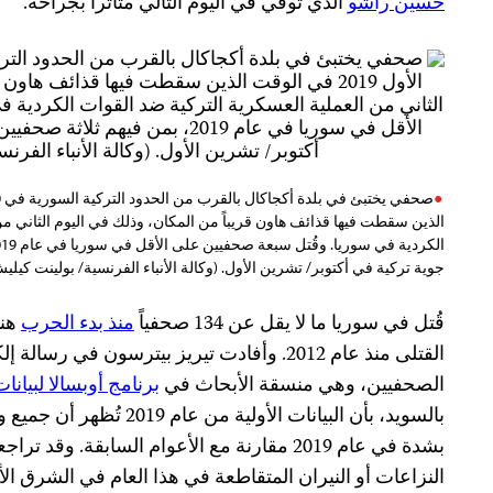
حسين راشو
الذي توفي في اليوم التالي متأثراً بجراحه.
الذين سقطت فيها قذائف هاون قريباً من المكان، وذلك في اليوم الثاني من
جوية تركية في أكتوبر/ تشرين الأول. (وكالة الأنباء الفرنسية/ بولينت كيلي
قُتل في سوريا ما لا يقل عن 134 صحفياً
منذ بدء الحرب
هنا
القتلى منذ عام 2012. وأفادت تيريز بيترسون في ر
الصحفيين، وهي منسقة الأبحاث في
برنامج أوبسالا لبيانات
بالسويد، بأن البيانات الأولي
بشدة في عام 2019 مقارنة مع الأعوام السابقة.
النزاعات أو النيران المتقاطعة في هذا العام في الشرق ا