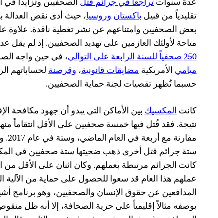
عدة سنوات
تراجعاً في جرائم قتل
الصحفيين وتزايداً في ال
تقليدياً من قبيل
باكستان
وروسيا
، حيث أدى نقص العدالة ب
بعض الصحفيين وامتناعهم عن نشر تغطية ناقدة. علاوة ع
متاحة لأولئك العازمين على تهديد الصحفيين. إذ لم يقل ع
250 صحفياً للسنة الرابعة على التوالي
، في حين واجه الص
ميامي
الأمريكية
مضايقات قانونية
،
وقرصنة
لحساباتهم الر
حسبما تُظهر تقصيات لجنة حماية الصحفيين.
كانت
المكسيك
بين الأماكن التي يبدو أن جهود مكافحة الإ
مقارنة
ستة جرائم قتل أخرى ذهب ضحيتها ستة صحفيين في المكسيك
كانت الجرائم مرتبطة بعملهم. وكان اثنان على الأقل من 
عملهم هذا العام قد سعوا للحصول على حماية من الآلية ال
بوصفه مثالاً إقليمياً على حرية الصحافة، إلا أنه ظل منقو