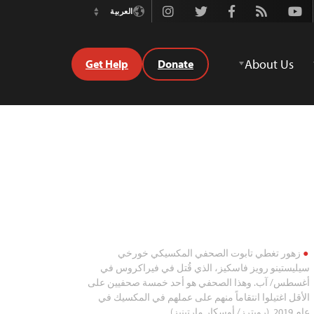
Instagram
Twitter
Facebook
Rss
Youtube
العربية
Switch
Language
About Us
Get Help
Donate
زهور تغطي تابوت الصحفي المكسيكي خورخي
سيليستينو رويز فاسكيز، الذي قُتل في فيراكروس في
أغسطس/ آب. وهذا الصحفي هو أحد خمسة صحفيين على
الأقل اغتيلوا انتقاماً منهم على عملهم في المكسيك في
عام 2019. (رويترز/ أوسكار مارتينيز)