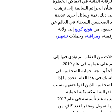
رقابة الذاتية في الأماكن الخطرة
شأن الجرائم السابقة إلى ترهيب
لى ذلك، ثمة وسائل أخرى عديدة
دد الصحفيين السجناء في العالم عن
حفيون من
هونغ كونغ
إلى ولاية
قمية،
ومراقبة
، وحملات
تشهير
،
فلات من العقاب لم تؤدي فيها إلى
نتيجة. فقد قُتل فيها خمسة صحفيين على الأقل انتقاماً منهم على عملهم في عام 2019،
 مع أربعة في العام الماضي، وستة في عام 2017. وتُحقِّق لجنة حماية الصحفيين في
 في هذا العام لتحدد ما إذا
الصحفيين الذين لقوا حتفهم بسبب
فدرالية المكسيكية لحماية
المدافعين عن حقوق الإنسان والصحفيين، وهو برنامج أشيد به عند تأسيسه في عام 2012
ص التمويل ويفتقر لعدد كافٍ من