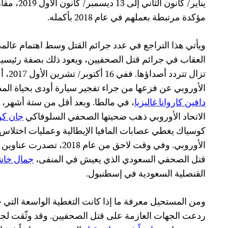
مؤكدة مرتبطة بعملهم في عام 2018 بأكمله.
ويأتي هذا التراجع في عدد جرائم القتل وسط اهتمام عال
العقاب في جرائم قتل الصحفيين، ويعود ذلك بصفة رئيسية
تزال ت
الأوروبي عن فزعها من جراء تفجير سيارة أودى بحياة المد
دافين كاروانا غاليزيا
، في مالطا. وبعد أقل من ستة أشهر
الاتحاد الأوروبي ذهب ضحيتها الصحفي السلوفاكي
جان كو
كوسياك يغطي عصابات المافيا الإيطالية وعمليات اختلاس 
الأوروبي. وفي وقت لاحق من عا
قتل الصحفي السعودي الذي يعيش في المنفى،
جمال خا
القنصلية السعودية في إسطنبول.
ومن المستحيل معرفة ما إذا كانت التغطية الواسعة التي حظ
ردعت الجهات العازمة على قتل الصحفيين. وقد وثّقت لجن