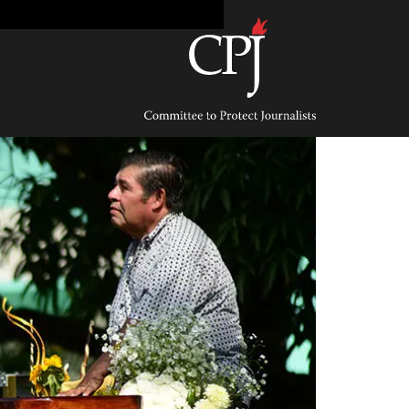
Ski
t
conten
Committee
to
Protect
Journalists