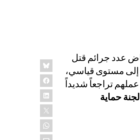
اض عدد جرائم قتل
Share
Bluesky
this:
م إلى مستوى قياسي،
Facebook
ملهم تراجعاً شديداً
LinkedIn
جنة حماية
X
WhatsApp
Email