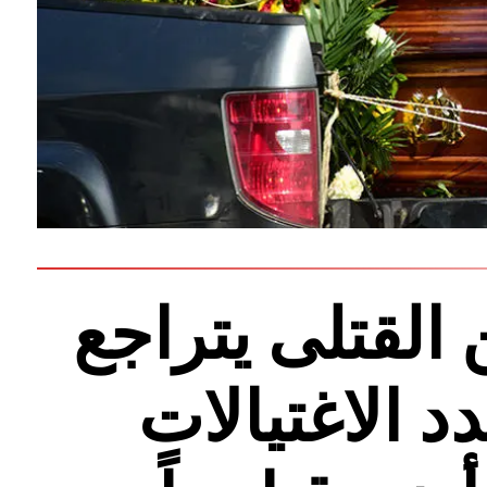
القتلى يتراجع
د الاغتيالات