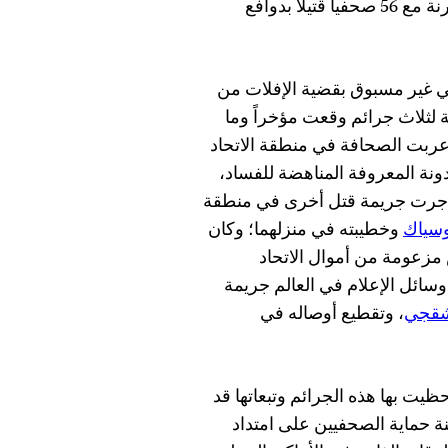
يناير/ كانون الثاني إلى 13 ديسمبر/ كانون الأول 2019، مقارنة مع 56 صحفياً قتيلاً بدوافع
مي غير مسبوق بقضية الإفلات من
 لثلاث جرائم وقعت مؤخراً وما
تردد أصداؤها. ففي 16 أكتوبر/ تشرين الأول 2017، أعربت الصحافة في منطقة الاتحاد
ونة المعروفة المناهضة للفساد،
، جرت جريمة قتل أخرى في منطقة
سياك
وخطيبته في منزلهما؛ وكان
مزعومة من أموال الاتحاد
م 2018، تصدرت عناوين وسائل الإعلام في العالم جريمة
شقجي
، وتقطيع أوصاله في
يت بها هذه الجرائم وتبعاتها قد
ة حماية الصحفيين على امتداد