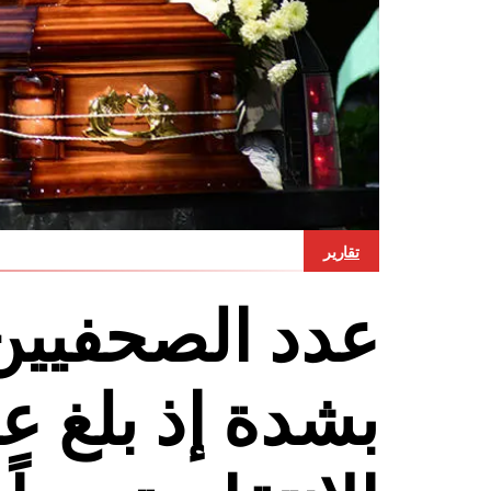
تقارير
عدد الصحفيين 
بشدة إذ بلغ عد