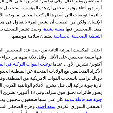
الموظفين وغير فعال. وفي نوفمبر/ تشرين الثاني، قال الر
أوبرادور أثناء مؤتمر صحفي أن هذه المؤسسة ستحصل عل
بقائمة التوصيات التي أصدرها المكتب المحلي لمفوضية ال
الإنسان. ولكن من الصعب أن يشعر المرء بالتفاؤل في هذه
مقتل الصحفيين فيها
معيبة بشدة
، وحيث تشعر الصحف ب
التغطية الصحفية الحساسة
لضمان سلامة موظفيها.
احتلت المكسيك المرتبة الثانية من حيث عدد الصحفيين القت
فيها سبعة صحفيين على الأقل. وقُتل ثلاثة منهم من جراء
أكتوبر/ تشرين الأول، عندما
توغلت القوات التركية في ال
الأكراد المتحالفين مع الولايات المتحدة عن المنطقة الحدو
غارة جوية تركية إلى قتل مخرج الأفلام الوثائقية الكردي ا
يصور طائرات تحلّق فوق منزله. وفي 13 أكتوبر/ تشرين الأول، شنت القوات التركية
جوية ضد قافلة مدنية
كان على متنها صحفيون محليون ودول
الصحفي السوري الكردي
سعد أحمد
، وجرح الصحفي الس