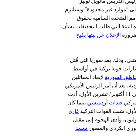
ئيس أندريس مانويل لوبيز
ى “موارد غير محدودة” وستلتزم
أمم المتحدة السامية لحقوق
 البيئة التي ظلت التحقيقات بشأن
ضرورة
الإعلان عن نيتها بكبح
لى، وذلك بعد سوريا التي قُتل
 غارات جوية تركية في أواسط
مناطق السورية
لإبعاد المقاتلين
دية، بعد أن أمر الرئيس الأمريكي
دونالد ترامب بانسحاب القوات الأمريكية من المنطقة. وفي 11 أكتوبر/ تشرين الأول، أدت
لتركي
فيدات أردميشي
بينما كان
غارة
يون، وأدى الهجوم إلى مقتل
وري الكردي والمصور
محمد