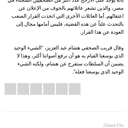
بأنه يوجد على الأرجح عدد أكبر من الصحفيين السجناء في
مصر، والذين تشعر عائلاتهم بالخوف من الإعلان عن
اعتقالهم. أما العائلات الأخرى التي اتخذت القرار الصعب
بالتحدث علناً عن هذه القضية، فليس أمامها مجال إلى
العودة عن هذا القرار.
وقال قريب الصحفي هشام عبد العزيز، “الشيء الوحيد
الذي بوسعنا القيام به هو أن نرفع أصواتنا أكثر، وهذا لا
يضمن أن السلطات ستفرج عن هشام، ولكنه الشيء
الوحيد الذي بوسعنا فعله”.
Share
il
atsApp
LinkedIn
X
Facebook
Bluesky
this:
More On: