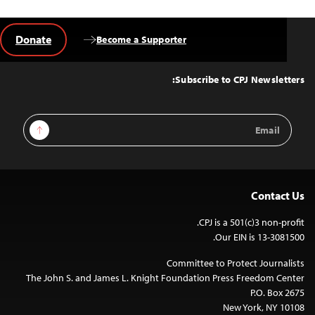
Donate
Become a Supporter
Back
to
Top
Subscribe to CPJ Newsletters:
Email
Sign Up
Address
Contact Us
CPJ is a 501(c)3 non-profit.
Our EIN is 13-3081500.
Committee to Protect Journalists
The John S. and James L. Knight Foundation Press Freedom Center
P.O. Box 2675
New York, NY 10108