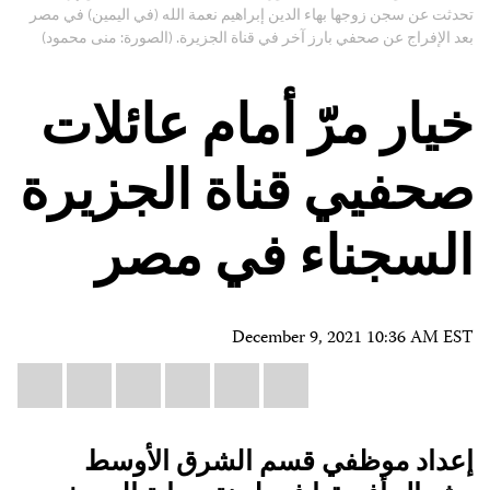
تحدثت عن سجن زوجها بهاء الدين إبراهيم نعمة الله (في اليمين) في مصر
بعد الإفراج عن صحفي بارز آخر في قناة الجزيرة. (الصورة: منى محمود)
خيار مرّ أمام عائلات
صحفيي قناة الجزيرة
السجناء في مصر
December 9, 2021 10:36 AM EST
Share
il
atsApp
LinkedIn
X
Facebook
Bluesky
this:
إعداد موظفي قسم الشرق الأوسط