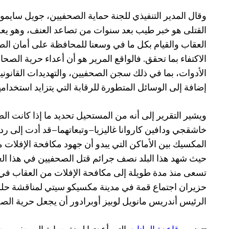
وقال المدير التنفيذي للجنة حماية الصحفيين، جويل سايمو
القتلى هو خبر طيب بعد سنوات من تصاعد العنف، وهو يعز
العقاب والقيام بكل ما في وسعنا للمحافظة على أمان الصح
الاكتفاء بما تحقق. فالواقع المرير هو أن أعداء حرية الصح
الأدوات، بما في ذلك سجن الصحفيين، والتهديدات القانوني
إضافة إلى الوسائل المتطورة للرقابة التي يتزايد استخدامها
ويشير التقرير إلى أنه من المستحيل تحديد ما إذا كانت الطب
خاشقجي ودافين كاروانا غاليزيا–وتبعاتهما–قد أدت إلى ردع
المكسيك بين الأماكن التي يبدو أن جهود مكافحة الإفلات م
حيث شهد هذا البلد نصف جرائم قتل الصحفيين في هذا الع
تسعى منذ مدة طويلة إلى مكافحة الإفلات من العقاب في
حزيران اجتماع قمة في مدينة مكسيكو سيتي لمناقشة حلول
الرئيس أندريس مانويل لوبيز أوبرادور أن يجعل حرية الصحاف