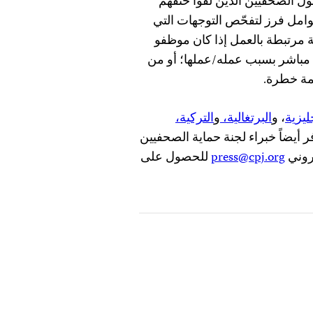
ول الصحفيين الذين لقوا حتفهم
لى عوامل فرز لتفحّص التوجهات التي
يمة مرتبطة بالعمل إذا كان موظفو
م مباشر بسبب عمله/عملها؛ أو من
مهمة خطرة.
ليزية
، و
البرتغالية،
و
التركية،
فر أيضاً خبراء لجنة حماية الصحفيين
تروني
press@cpj.org
للحصول على