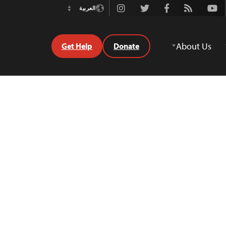
Instagram
Twitter
Facebook
Rss
Youtube
العربية
Switch
Language
About Us
Get Help
Donate