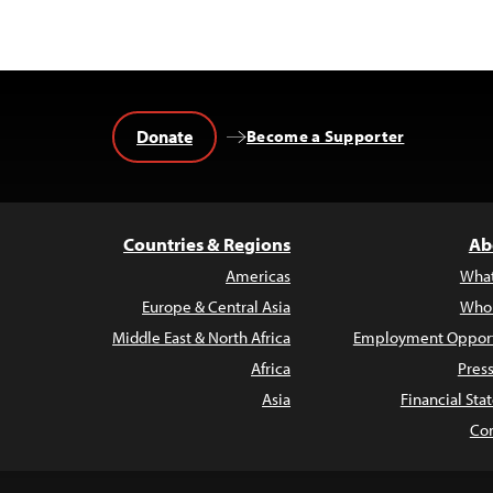
Donate
Become a Supporter
Countries & Regions
Ab
Americas
Wha
Europe & Central Asia
Who
Middle East & North Africa
Employment Opport
Africa
Pres
Asia
Financial St
Con