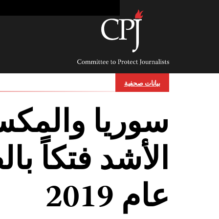
Ski
t
conten
Committee
to
Protect
Journalists
بيانات صحفية
سوريا والمكسي
الأشد فتكاً ب
عام 2019