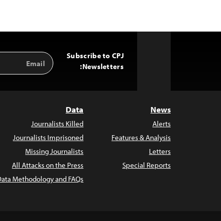
Subscribe to CPJ
Email
Back
Address
Newsletters:
to
Top
Data
News
Journalists Killed
Alerts
Journalists Imprisoned
Features & Analysis
Missing Journalists
Letters
All Attacks on the Press
Special Reports
Data Methodology and FAQs