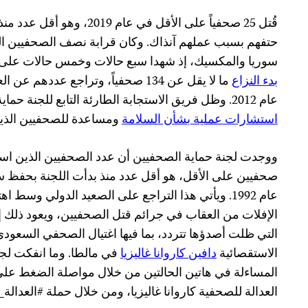
حتفهم بسبب عملهم آنذاك. وكان قرابة نصف الصحفيين القت
سوريا والمكسيك، إذ شهدا سبع حالات وخمس حالات على ا
بدء النزاع
عام 2012. وظل فريق الاستجابة الطارئة التابع للجنة حماية الصحفيين يوفر على نحو فاعل
استشارات عملية بشأن السلامة
ومساعدة للصحفيين الذي
صحفيين على الأقل، هو أقل عدد منذ بدأت اللجنة بحفظ سج
عام 1992. ويأتي هذا التراجع على الصعيد الدولي وس
الإفلات من العقاب في جرائم قتل الصحفيين، ويعود ذلك إلى
التي ظلت أصدؤها تتردد، بما فيها اغتيال الصحفي السعود
الاستقصائية
دافين كاروانا غاليزيا
في مالطا. وما انفكت لج
المساءلة في هاتين الحالتين من خلال مواصلة الضغط ع
العدالة للصحفية كاروانا غاليزيا، ومن خلال حملة #العدالة_