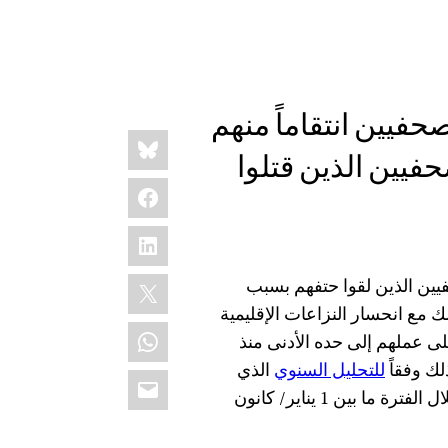
حفيين انتقاماً منهم
Share
Bluesky
this:
حفيين الذين قتلوا
Facebook
LinkedIn
X
 2019–تراجَع عدد الصحفيين الذين لقوا حتفهم بسبب
لى أدنى مستوى له منذ 17 عاماً، وذلك مع انحسار النزاعات الإقليمية
WhatsApp
على عملهم إلى حده الأدنى منذ
لك وفقاً
للتحليل السنوي
الذي
Email
أصدرته اللجنة. ويمثل العدد جميع الصحفيين الذين قتلوا خلال الفترة ما بين 1 يناير/ كانون