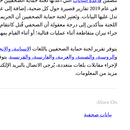
تتضمن
قاعدة البيانات
التي أعدتها لجنة حماية الصحفيين ح
في عام 2019 تقارير قصيرة حول كل ضحية، إضافة إ
تدل عليها البيانات. وتَعتبِر لجنة حماية الصحفيين أن الجر
اللجنة متأكدين إلى درجة معقولة أن الصحفي قُتل كانتقا
جراء نيران متقاطعة أثناء عمليات قتالية؛ أو أثناء القيام ب
يتوفر تقرير لجنة حماية الصحفيين باللغات ا
لإسبانية،
والإنج
و
الروسية، و
الصينية، وا
ل
عربية، وا
ل
فارسية،
والفرنسية
. يتو
لإجراء مقابلات بلغات متعددة، يُرجى الاتصال بالبريد الإلك
مزيد من المعلومات.
More On:
بيانات صحفية