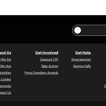
Sign Up
out Us
Get Involved
Get Help
t We Do
Support CPJ
Emergencies
 We Are
Take Action
Staying Safe
unities
Press Freedom Awards
s Center
atements
tact Us