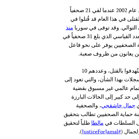
قُتل 25 صحفياً على الأقل في عام 2019، وهو أقل عدد منذ عام 2002 عندما لقي 21 صحفياً
لى في هذا العام قد قُتلوا في
لتوالي. وقد توفى في سوريا
منذ
ما لا يقل عن 134 صحفياً، وتراجع عددهم عن العدد القياسي الذي بلغ 31 صحفياً في
ن يعانون من ظروف صعبة.
ووجدت لجنة حماية الصحفيين أن عدد الصحفيين الذين استُهدفوا بالقتل، وعددهم 10
لات بهذا الشأن، والتي تعود إلى
ط اهتمام عالمي غير مسبوق بقضية
 حد كبير إلى الحالات البارزة
ي
جمال خاشقجي
، والصحفية
نة حماية الصحفيين تطالب بتحقيق
لى السلطات في
مالطا
طلباً لتحقيق
لجمال (
#JusticeForJamal
).