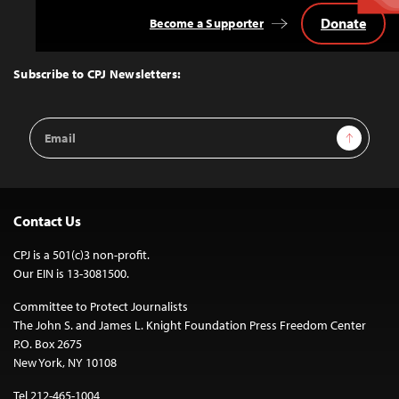
Donate
Become a Supporter
Back
to
Top
Subscribe to CPJ Newsletters:
Email
Sign Up
Address
Contact Us
CPJ is a 501(c)3 non-profit.
Our EIN is 13-3081500.
Committee to Protect Journalists
The John S. and James L. Knight Foundation Press Freedom Center
P.O. Box 2675
New York, NY 10108
Tel 212-465-1004