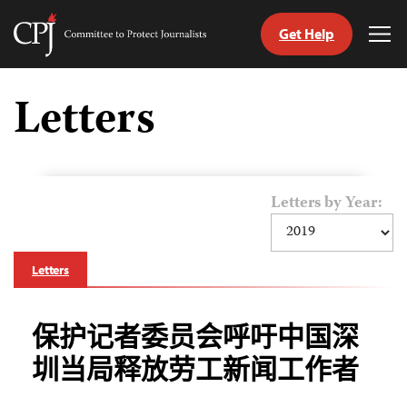
Get Help
Committee
Tog
to
Me
Skip
Protect
to
Letters
Journalists
content
tch
nguage
Letters by Year:
Letters
保护记者委员会呼吁中国深
圳当局释放劳工新闻工作者