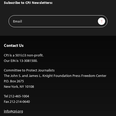
Top
Subscribe to CPJ Newsletters:
Email
Sign Up
Address
Contact Us
CPJ is a 501(c)3 non-profit.
Our EIN is 13-3081500.
Committee to Protect Journalists
The John S. and James L. Knight Foundation Press Freedom Center
P.O. Box 2675
New York, NY 10108
Tel 212-465-1004
Fax 212-214-0640
info@cpj.org