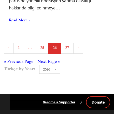
partisine yönelik operasyon yapma olasılığı
hakkında bilgi edinmeye…
Read More ›
Posts
‹
1
…
25
26
27
›
pagination
Posts
« Previous Page
Next Page »
Türkçe by Year:
2026
navigation
Donate
Become a Supporter
Back
to