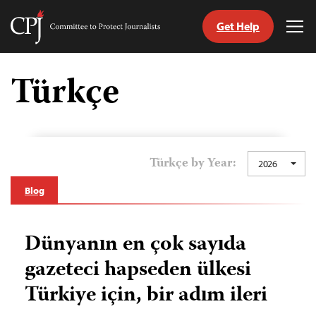
Get Help
Committee
Tog
to
Me
Skip
Protect
to
Türkçe
Journalists
content
ch
guage
Türkçe by Year:
2026
Blog
Dünyanın en çok sayıda
gazeteci hapseden ülkesi
Türkiye için, bir adım ileri