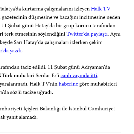
alatya’da kurtarma çalışmalarını izleyen
Halk TV
; gazetecinin düşmesine ve bacağını incitmesine neden
in 11 Şubat günü Hatay’da bir grup korucu tarafından
ri terk etmesinin söylendiğini
Twitter’da paylaştı
. Aynı
de Sarı Hatay’da çalışmaları izlerken çekim
r’da yazdı
.
r tarafından taciz edildi. 11 Şubat günü Adıyaman’da
NTürk muhabiri Serdar Er’i
canlı yayında itti
.
a yaralanmadı. Halk TV’nin
haberine
göre muhabirleri
’da sözlü tacize uğradı.
huriyeti İçişleri Bakanlığı ile İstanbul Cumhuriyet
cak yanıt alamadı.