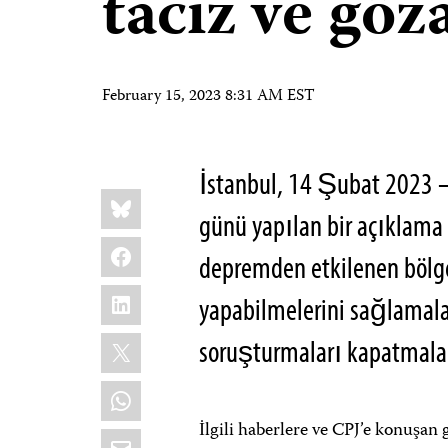
taciz ve göza
February 15, 2023 8:31 AM EST
İstanbul, 14 Şubat 2023 —
Share
Bluesky
this:
günü yapılan bir açıklama il
Facebook
depremden etkilenen bölge
LinkedIn
yapabilmelerini sağlamala
X
soruşturmaları kapatmalar
WhatsApp
İlgili haberlere ve CPJ’e konuşan 
Email