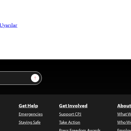
Uyarılar
Sign Up
Get Help
Get Involved
About
Emergencies
Support CPJ
What W
Staying Safe
Take Action
Who We
Press Freedom Awards
Employ