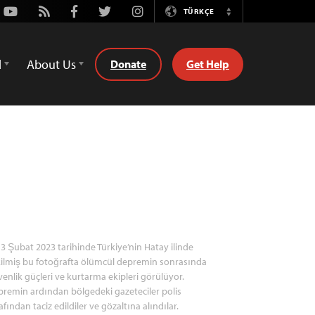
Youtube
Rss
Facebook
Twitter
Instagram
TÜRKÇE
Switch
Language
d
About Us
Donate
Get Help
3 Şubat 2023 tarihinde Türkiye’nin Hatay ilinde
ilmiş bu fotoğrafta ölümcül depremin sonrasında
enlik güçleri ve kurtarma ekipleri görülüyor.
remin ardından bölgedeki gazeteciler polis
afından taciz edildiler ve gözaltına alındılar.