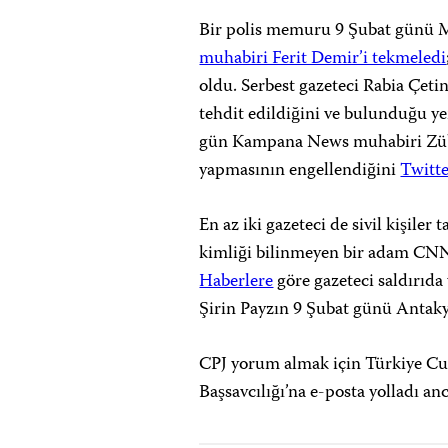
Bir polis memuru 9 Şubat günü M
muhabiri Ferit Demir’i tekmeledi
oldu. Serbest gazeteci Rabia Çet
tehdit edildiğini ve bulunduğu ye
gün Kampana News muhabiri Zübey
yapmasının engellendiğini
Twitte
En az iki gazeteci de sivil kişile
kimliği bilinmeyen bir adam CN
Haberlere
göre gazeteci saldırıd
Şirin Payzın 9 Şubat günü Antakya
CPJ yorum almak için Türkiye Cum
Başsavcılığı’na e-posta yolladı an