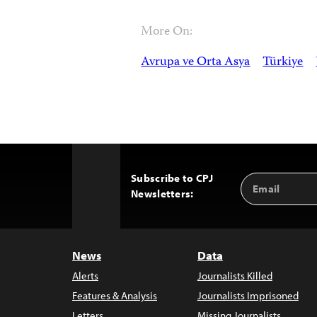
More On:
Avrupa ve Orta Asya
Türkiye
Subscribe to CPJ
Email
Back
Newsletters:
Address
to
Top
News
Data
Alerts
Journalists Killed
Features & Analysis
Journalists Imprisoned
Letters
Missing Journalists