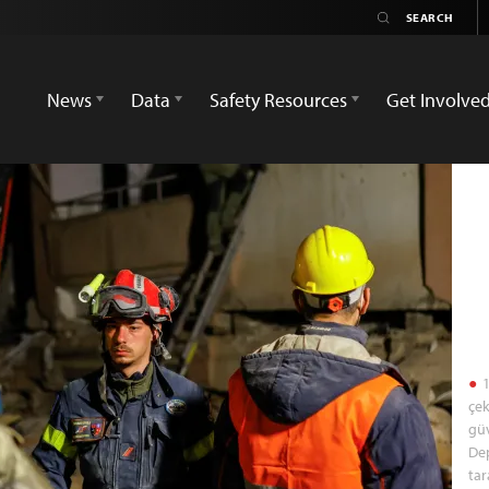
News
Data
Safety Resources
Get Involve
1
çek
güv
Dep
tar