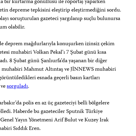
da bir kurtarma gönüllüsü ile röportaj yaparken
etin depreme tepkisini eleştirip eleştirmediğini sordu.
ayı soruşturulan gazeteci yargılanıp suçlu bulunursa
m olabilir.
ede deprem mağdurlarıyla konuşurken izinsiz çekim
zetesi muhabiri Volkan Pekal’ı 7 Şubat günü kısa
adı. 8 Şubat günü Şanlıurfa’da yaşanan bir diğer
sı muhabiri Mahmut Altıntaş ve JİNNEWS muhabiri
örüntüledikleri esnada geçerli basın kartları
ve
sorguladı
.
rbakır’da polis en az üç gazeteciyi belli bölgelere
lledi. Haberde bu gazeteciler Sputnik Türkiye
 Genel Yayın Yönetmeni Arif Bulut ve Kuzey Irak
abiri Sıddık Eren.