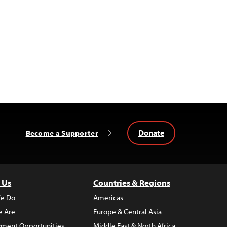
Donate
Become a Supporter
 Us
Countries & Regions
e Do
Americas
 Are
Europe & Central Asia
ment Opportunities
Middle East & North Africa