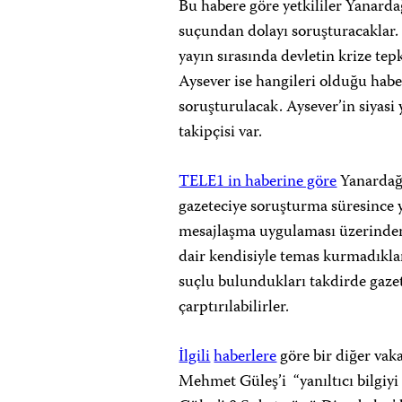
Bu habere göre yetkililer Yanarda
suçundan dolayı soruşturacaklar
yayın sırasında devletin krize tep
Aysever ise hangileri olduğu habe
soruşturulacak. Aysever’in siyasi
takipçisi var.
TELE1 in haberine göre
Yanardağ 
gazeteciye soruşturma süresince yu
mesajlaşma uygulaması üzerinden 
dair kendisiyle temas kurmadıklar
suçlu bulundukları takdirde gazete
çarptırılabilirler.
İlgili
haberlere
göre bir diğer vak
Mehmet Güleş’i “yanıltıcı bilgiyi