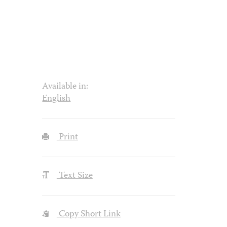
Available in:
English
Print
Text Size
Copy Short Link