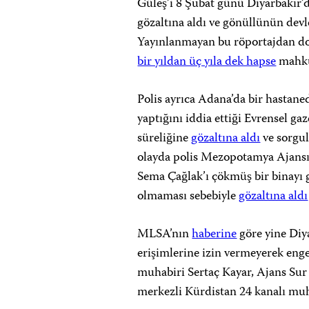
Güleş’i 8 Şubat günü Diyarbakır’
gözaltına aldı ve gönüllünün devl
Yayınlanmayan bu röportajdan dol
bir yıldan üç yıla dek hapse
mahku
Polis ayrıca Adana’da bir hastan
yaptığını iddia ettiği Evrensel ga
süreliğine
gözaltına aldı
ve sorgul
olayda polis Mezopotamya Ajan
Sema Çağlak’ı çökmüş bir binayı g
olmaması sebebiyle
gözaltına aldı
MLSA’nın
haberine
göre yine Diya
erişimlerine izin vermeyerek enge
muhabiri Sertaç Kayar, Ajans Sur
merkezli Kürdistan 24 kanalı muh