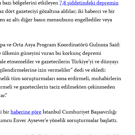
n bazı bölgelerini etkileyen
7,8 şiddetindeki depremin
z dört gazeteciyi gözaltına aldılar; iki haberci ve bir
en az altı diğer basın mensubunu engellediler veya
pa ve Orta Asya Program Koordinatörü Gulnoza Said:
nce ülkenin güneyini vuran bu korkunç depremi
le etmemeliler ve gazetecilerin Türkiye’yi ve dünyayı
gilendirmelerine izin vermeliler” dedi ve ekledi:
önelik tüm soruşturmaları sona erdirmeli, muhabirlerin
vermeli ve gazetecilerin taciz edilmekten çekinmeden
ar.”
i bir
haberine göre
İstanbul Cumhuriyet Başsavcılığı
mcu Enver Aysever’e yönelik soruşturmalar başlattı.