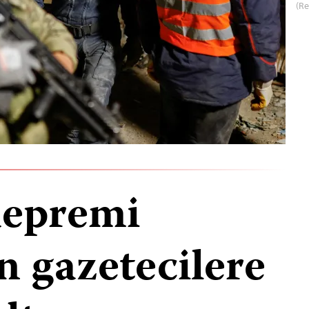
(Re
depremi
n gazetecilere