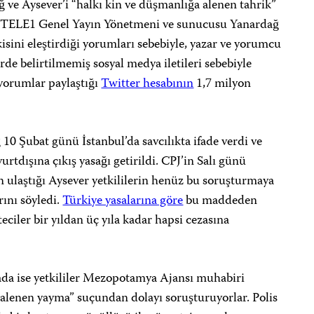
ğ ve Aysever’i “halkı kin ve düşmanlığa alenen tahrik”
. TELE1 Genel Yayın Yönetmeni ve sunucusu Yanardağ
kisini eleştirdiği yorumları sebebiyle, yazar ve yorumcu
rde belirtilmemiş sosyal medya iletileri sebebiyle
 yorumlar paylaştığı
Twitter hesabının
1,7 milyon
10 Şubat günü İstanbul’da savcılıkta ifade verdi ve
rtdışına çıkış yasağı getirildi. CPJ’in Salı günü
ulaştığı Aysever yetkililerin henüz bu soruşturmaya
ını söyledi.
Türkiye yasalarına göre
bu maddeden
ciler bir yıldan üç yıla kadar hapsi cezasına
ada ise yetkililer Mezopotamya Ajansı muhabiri
 alenen yayma” suçundan dolayı soruşturuyorlar. Polis