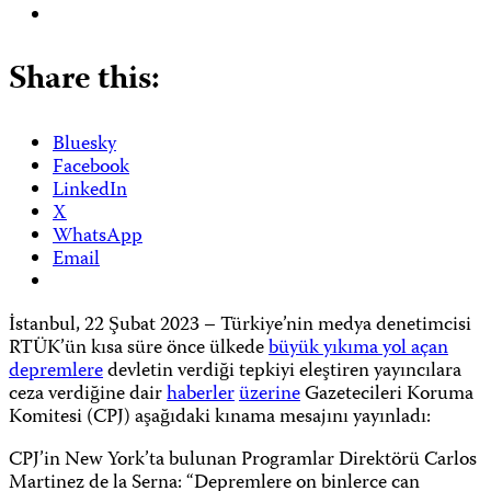
Share this:
Bluesky
Facebook
LinkedIn
X
WhatsApp
Email
İstanbul, 22 Şubat 2023 – Türkiye’nin medya denetimcisi
RTÜK’ün kısa süre önce ülkede
büyük yıkıma yol açan
depremlere
devletin verdiği tepkiyi eleştiren yayıncılara
ceza verdiğine dair
haberler
üzerine
Gazetecileri Koruma
Komitesi (CPJ) aşağıdaki kınama mesajını yayınladı:
CPJ’in New York’ta bulunan Programlar Direktörü Carlos
Martinez de la Serna: “Depremlere on binlerce can