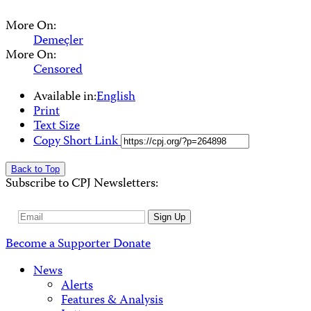
More On:
Demeçler
More On:
Censored
Available in:
English
Print
Text Size
Copy Short Link
Back to Top
Subscribe to CPJ Newsletters:
Email
Sign Up
Address
Become a Supporter
Donate
News
Alerts
Features & Analysis