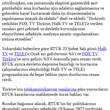
yitirilmişken, yas zamanında eleştirel gazetecilik sert
gözükebilir ama kurbanlar için adaletin sağlanmasına ve
gelecekte hayat kurtaracak daha iyi düzenlemelerin
yapılmasına önayak da olabilir” dedi ve ekledi: “Türkiyeli
yetkililer FOX TV Türkiye, Halk TV ve TELE1’e verilen
cezaları geri çekmeli ve devletle kurumlarının
eleştirilmesi sebebiyle medyaya sansür uygulamaktan
imtina etmeliler.”
Yukarıdaki haberlere göre RTÜK 22 Şubat Salı günü
Halk
TV
ve
TELE1
’e Ocak ayı gelirlerinin %5’i ve
FOX TV
Türkiye
’ye aynı gelirin %3’ü oranında para cezası verdi.
RTÜK ayrıca devletin depreme hazırlığı ve kurtarma
çalışmalarının eleştirildiği Halk TV ve TELE1
programlarına da beşer bölüm yayın durdurma cezası
verdi.
Türkiye’nin
telekomünikasyon yasalarına
göre yayıncıların
RTÜK kararlarına mahkemede itiraz hakları var.
Bundan bağımsız olarak, RTÜK’ün bir politikacının
ekrandaki yorumları sebebiyle 19 Kasım 2022 tarihinde