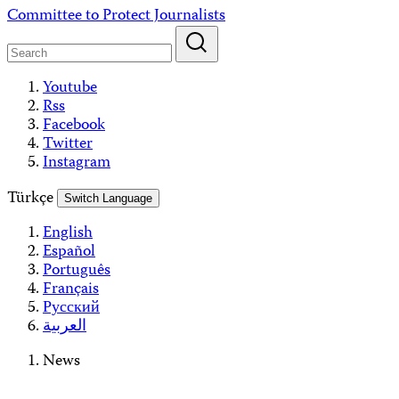
Skip
Committee to Protect Journalists
to
content
Youtube
Rss
Facebook
Twitter
Instagram
Türkçe
Switch Language
English
Español
Português
Français
Русский
العربية
News