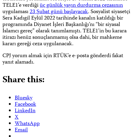
TELE1’e verdiği
üç günlük yayın durdurma cezasının
uygulaması
23 Şubat günü başlayacak
. Sosyalist siyasetçi
Sera Kadıgil Eylül 2022 tarihinde kanalın katıldığı bir
programında Diyanet İşleri Başkanlığı’nı “bir siyasal
İslamcı gereç” olarak tanımlamıştı. TELE1’in bu karara
itirazı henüz sonuçlanmamış olsa dahi, bir mahkeme
kararı gereği ceza uygulanacak.
CPJ yorum almak için RTÜK’e e-posta gönderdi fakat
yanıt alamadı.
Share this:
Bluesky
Facebook
LinkedIn
X
WhatsApp
Email