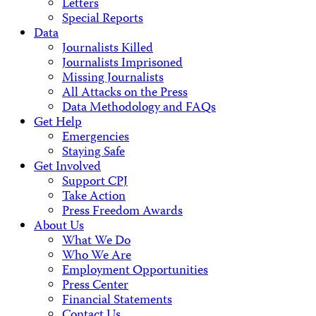
Letters
Special Reports
Data
Journalists Killed
Journalists Imprisoned
Missing Journalists
All Attacks on the Press
Data Methodology and FAQs
Get Help
Emergencies
Staying Safe
Get Involved
Support CPJ
Take Action
Press Freedom Awards
About Us
What We Do
Who We Are
Employment Opportunities
Press Center
Financial Statements
Contact Us