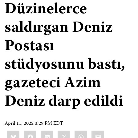
Düzinelerce
saldırgan Deniz
Postası
stüdyosunu bastı,
gazeteci Azim
Deniz darp edildi
April 11, 2022 3:29 PM EDT
Share
Bluesky
Facebook
LinkedIn
X
WhatsApp
Email
this: