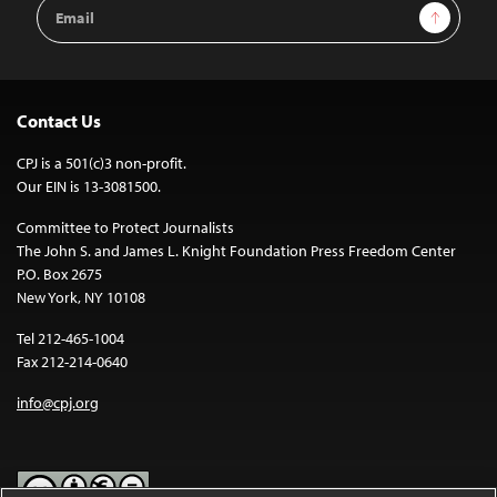
Email
Sign Up
Address
Contact Us
CPJ is a 501(c)3 non-profit.
Our EIN is 13-3081500.
Committee to Protect Journalists
The John S. and James L. Knight Foundation Press Freedom Center
P.O. Box 2675
New York, NY 10108
Tel 212-465-1004
Fax 212-214-0640
info@cpj.org