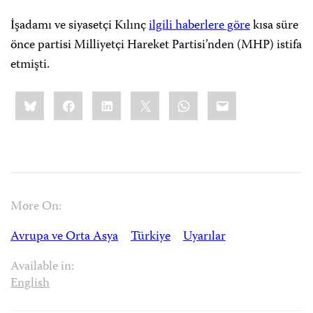
İşadamı ve siyasetçi Kılınç
ilgili haberlere göre
kısa süre
önce partisi Milliyetçi Hareket Partisi’nden (MHP) istifa
etmişti.
Share
Bluesky
Facebook
LinkedIn
X
WhatsApp
Email
this:
More On:
Avrupa ve Orta Asya
Türkiye
Uyarılar
Available in:
English