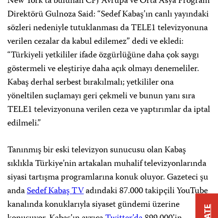
New York’ta bulunan CPJ Avrupa ve Orta Asya Program
Direktörü Gulnoza Said: “Sedef Kabaş’ın canlı yayındaki
sözleri nedeniyle tutuklanması da TELE1 televizyonuna
verilen cezalar da kabul edilemez” dedi ve ekledi:
“Türkiyeli yetkililer ifade özgürlüğüne daha çok saygı
göstermeli ve eleştiriye daha açık olmayı denemeliler.
Kabaş derhal serbest bırakılmalı; yetkililer ona
yöneltilen suçlamayı geri çekmeli ve bunun yanı sıra
TELE1 televizyonuna verilen ceza ve yaptırımlar da iptal
edilmeli.”
Tanınmış bir eski televizyon sunucusu olan Kabaş
sıklıkla Türkiye’nin artakalan muhalif televizyonlarında
siyasi tartışma programlarına konuk oluyor. Gazeteci şu
anda
Sedef Kabaş TV
adındaki 87.000 takipçili YouTube
kanalında konuklarıyla siyaset gündemi üzerine