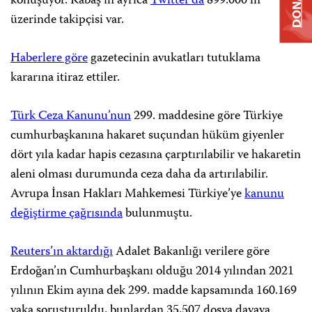
DONATE
konuşuyor. Kabaş’ın ayrıca
Twitter’da
899.000’in
üzerinde takipçisi var.
Haberlere göre
gazetecinin avukatları tutuklama
kararına itiraz ettiler.
Türk Ceza Kanunu’nun
299. maddesine göre Türkiye
cumhurbaşkanına hakaret suçundan hüküm giyenler
dört yıla kadar hapis cezasına çarptırılabilir ve hakaretin
aleni olması durumunda ceza daha da artırılabilir.
Avrupa İnsan Hakları Mahkemesi Türkiye’ye
kanunu
değiştirme çağrısında
bulunmuştu.
Reuters’ın aktardığı
Adalet Bakanlığı verilere göre
Erdoğan’ın Cumhurbaşkanı olduğu 2014 yılından 2021
yılının Ekim ayına dek 299. madde kapsamında 160.169
vaka soruşturuldu, bunlardan 35,507 dosya davaya