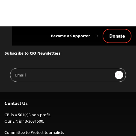
Donate
Become a Supporter
Back
to
Top
Subscribe to CPJ Newsletters:
Email
Sign Up
Address
Contact Us
CPJ is a 501(c)3 non-profit.
Our EIN is 13-3081500.
Committee to Protect Journalists