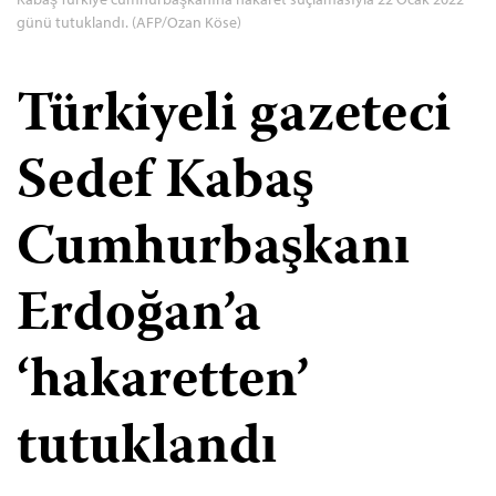
günü tutuklandı. (AFP/Ozan Köse)
Türkiyeli gazeteci
Sedef Kabaş
Cumhurbaşkanı
Erdoğan’a
‘hakaretten’
tutuklandı