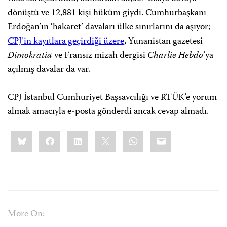
dönüştü ve 12,881 kişi hüküm giydi. Cumhurbaşkanı
Erdoğan’ın ‘hakaret’ davaları ülke sınırlarını da aşıyor;
CPJ’in kayıtlara geçirdiği üzere
, Yunanistan gazetesi
Dimokratia
ve Fransız mizah dergisi
Charlie Hebdo
’ya
açılmış davalar da var.
CPJ İstanbul Cumhuriyet Başsavcılığı ve RTÜK’e yorum
almak amacıyla e-posta gönderdi ancak cevap almadı.
Share
Bluesky
Facebook
LinkedIn
X
WhatsApp
Email
this:
More On: