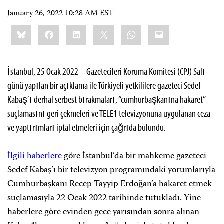
January 26, 2022 10:28 AM EST
Share
Bluesky
Facebook
LinkedIn
X
WhatsApp
Email
this:
İstanbul, 25 Ocak 2022 – Gazetecileri Koruma Komitesi (CPJ) Salı
günü yapılan bir açıklama ile Türkiyeli yetkililere gazeteci Sedef
Kabaş’ı derhal serbest bırakmaları, “cumhurbaşkanına hakaret”
suçlamasını geri çekmeleri ve TELE1 televizyonuna uygulanan ceza
ve yaptırımları iptal etmeleri için çağrıda bulundu.
İlgili
haberlere
göre İstanbul’da bir mahkeme gazeteci
Sedef Kabaş’ı bir televizyon programındaki yorumlarıyla
Cumhurbaşkanı Recep Tayyip Erdoğan’a hakaret etmek
suçlamasıyla 22 Ocak 2022 tarihinde tutukladı. Yine
haberlere göre evinden gece yarısından sonra alınan