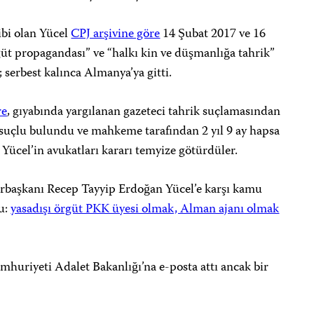
ibi olan Yücel
CPJ arşivine göre
14 Şubat 2017 ve 16
güt propagandası” ve “halkı kin ve düşmanlığa tahrik”
 serbest kalınca Almanya’ya gitti.
re
, gıyabında yargılanan gazeteci tahrik suçlamasından
suçlu bulundu ve mahkeme tarafından 2 yıl 9 ay hapsa
Yücel’in avukatları kararı temyize götürdüler.
rbaşkanı Recep Tayyip Erdoğan Yücel’e karşı kamu
u:
yasadışı örgüt PKK üyesi olmak, Alman ajanı olmak
huriyeti Adalet Bakanlığı’na e-posta attı ancak bir