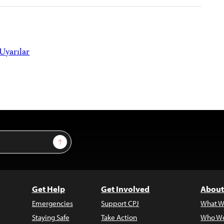
Uyarılar
Sign Up
Get Help
Get Involved
About
Emergencies
Support CPJ
What W
Staying Safe
Take Action
Who We