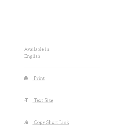
Available in:
English
Print
Text Size
Copy Short Link