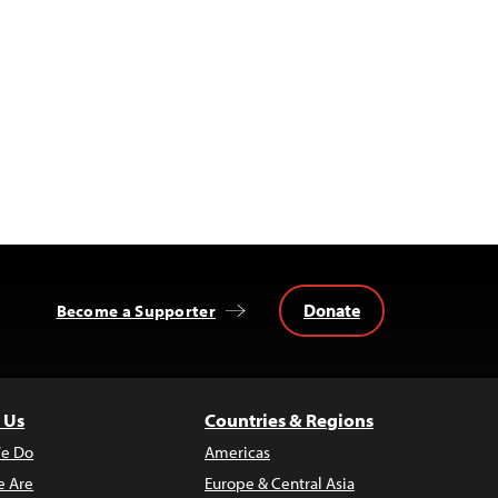
Donate
Become a Supporter
 Us
Countries & Regions
e Do
Americas
 Are
Europe & Central Asia