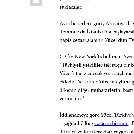
suçladılar.
Aynı haberlere göre, Almanya’da 
Temmuz’da İstanbul’da başlayacak
hapis cezası alabilir. Yücel dün 
CPJ’in New York’ta bulunan Avru
“Türkiyeli yetkililer tek suçu bi
Yücel’i taciz edecek yeni suçlama
ekledi: “Yetkililer Yücel aleyhine 
ülkenin diğer muhabirlerini bast
vermeliler.”
İddianameye göre Yücel Türkiye’
“aşağıladı.” Bu
yazıların birinde
“E
Türkler ve Kürtlere dair yaygın ola