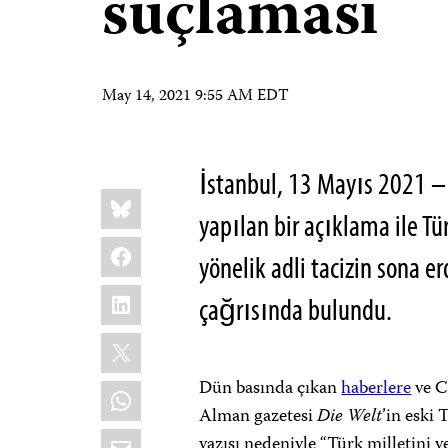
suçlaması
May 14, 2021 9:55 AM EDT
İstanbul, 13 Mayıs 2021 –
Share
Bluesky
this:
yapılan bir açıklama ile Tür
Facebook
yönelik adli tacizin sona e
LinkedIn
çağrısında bulundu.
X
Dün basında çıkan
haberlere
ve C
WhatsApp
Alman gazetesi
Die Welt
’in eski
Email
yazısı nedeniyle “Türk milletini 