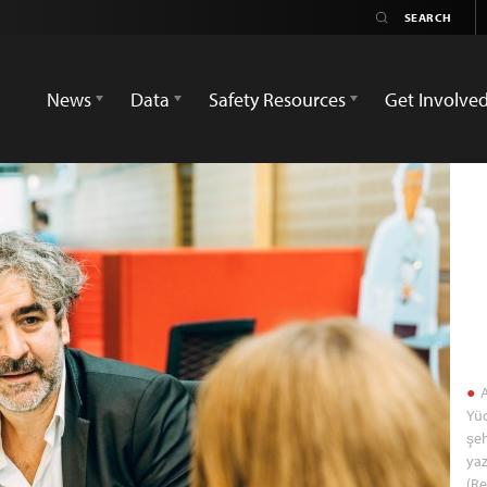
News
Data
Safety Resources
Get Involve
A
Yüc
şeh
yaz
(Re