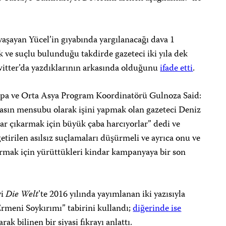
yaşayan Yücel’in gıyabında yargılanacağı dava 1
 ve suçlu bulunduğu takdirde gazeteci iki yıla dek
Twitter’da yazdıklarının arkasında olduğunu
ifade etti
.
pa ve Orta Asya Program Koordinatörü Gulnoza Said:
r basın mensubu olarak işini yapmak olan gazeteci Deniz
lar çıkarmak için büyük çaba harcıyorlar” dedi ve
getirilen asılsız suçlamaları düşürmeli ve ayrıca onu ve
ırmak için yürüttükleri kindar kampanyaya bir son
yi
Die Welt
’te 2016 yılında yayımlanan iki yazısıyla
rmeni Soykırımı” tabirini kullandı;
diğerinde ise
rak bilinen bir siyasi fıkrayı anlattı.