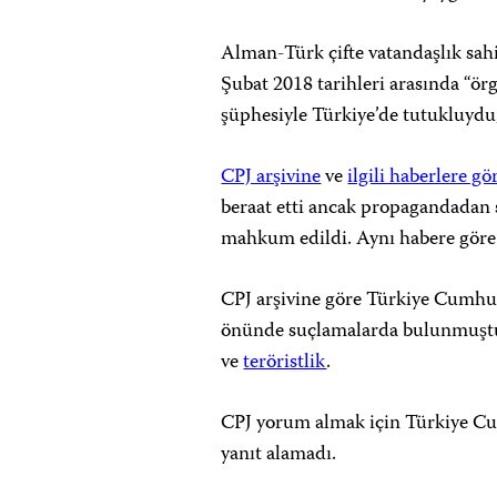
Alman-Türk çifte vatandaşlık sah
Şubat 2018 tarihleri arasında “ör
şüphesiyle Türkiye’de tutukluydu;
CPJ arşivine
ve
ilgili haberlere gö
beraat etti ancak propagandadan 
mahkum edildi. Aynı habere göre 
CPJ arşivine göre Türkiye Cumhu
önünde suçlamalarda bulunmuşt
ve
teröristlik
.
CPJ yorum almak için Türkiye Cum
yanıt alamadı.