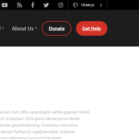
Youtube
Rss
Facebook
Twitter
Instagram
TÜRKÇE
Switch
Language
d
About Us
Donate
Get Help
lman-Türk çifte vatandaşlık sahibi gazeteci Deniz
el 16 Haziran 2020 günü Almanya’nın Berlin
rinde görüntülenmiş. Yücel kısa süre önce
ılarıyla Türkiye’yi “aşağılamakla” suçlandı.
uters/Marlene Gawrisch/Die Welt)