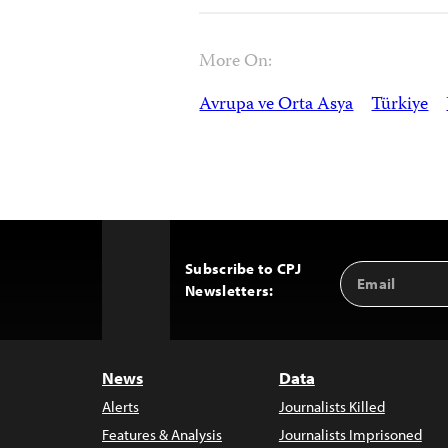
More On:
Avrupa ve Orta Asya
Türkiye
Subscribe to CPJ
Email
Back
Newsletters:
Address
to
Top
News
Data
Alerts
Journalists Killed
Features & Analysis
Journalists Imprisoned