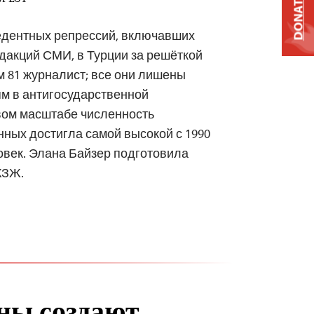
AM EST
DONATE
едентных репрессий, включавших
едакций СМИ, в Турции за решёткой
м 81 журналист; все они лишены
м в антигосударственной
вом масштабе численность
ных достигла самой высокой с 1990
ловек. Элана Байзер подготовила
КЗЖ.