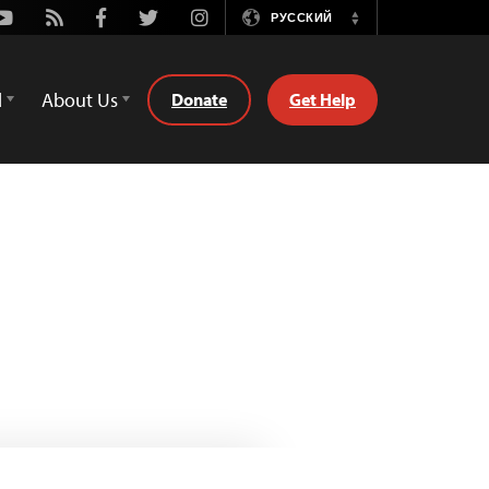
Youtube
Rss
Facebook
Twitter
Instagram
РУССКИЙ
Switch
Language
d
About Us
Donate
Get Help