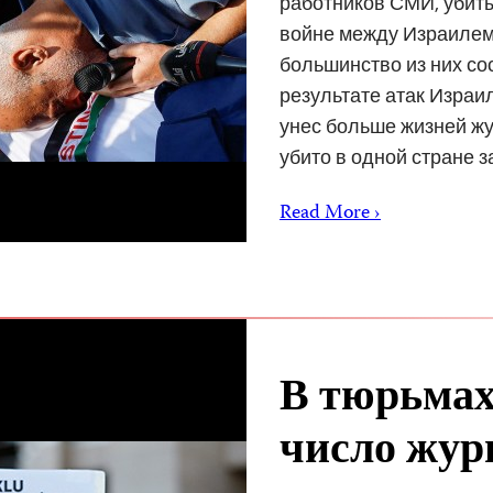
работников СМИ, убитых
войне между Израилем 
большинство из них со
результате атак Израил
унес больше жизней жу
убито в одной стране 
Read More ›
В тюрьмах
число жур