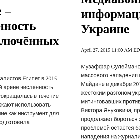
Медиавой
 –
информац
нность
Украине
ключённых
April 27, 2015 11:00 AM E
Музаффар Сулейманов
массового нападения 
листов Египет в 2015
Майдане в декабре 201
й арене численность
жестоким разгоном ук
сокращалась в течение
митинговавших против
лжают использовать
Виктора Януковича, п
ие как инструмент для
продолжает бороться 
подготовила
проблемой остаётся б
нападения на журнали