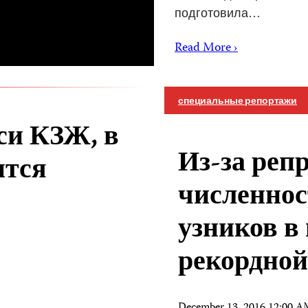
подготовила…
Read More ›
специальные репортажи
си КЗЖ, в
Из-за реп
ится
численнос
узников в
рекордной