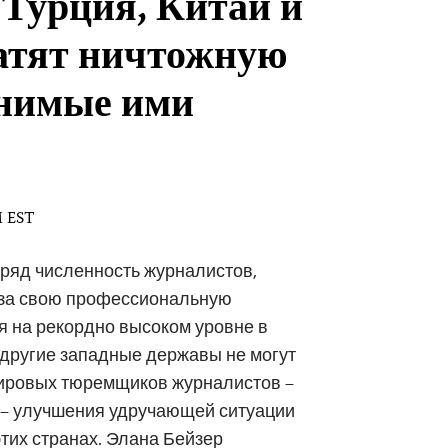
 Турция, Китай и
атят ничтожную
инимые ими
M EST
дряд численность журналистов,
за свою профессиональную
я на рекордно высоком уровне в
и другие западные державы не могут
мировых тюремщиков журналистов –
а – улучшения удручающей ситуации
этих странах. Элана Бейзер