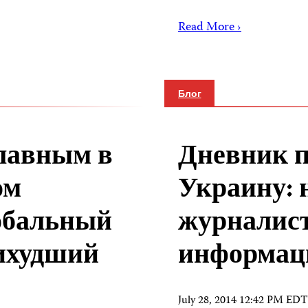
Read More ›
Блог
лавным в
Дневник п
ом
Украину: 
обальный
журналист
аихудший
информац
July 28, 2014 12:42 PM EDT