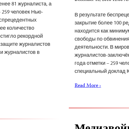
December 13, 2016 12:00 
енее 81 журналиста, а
 259 человек Нью-
В результате беспрец
беспрецедентных
закрытие более 100 р
ее количество
находится как миниму
стигло рекордной
свободы по обвинения
по защите журналистов
деятельности. В миро
и журналистов в
журналистов-заключён
года отметки – 259 че
специальный доклад 
Read More ›