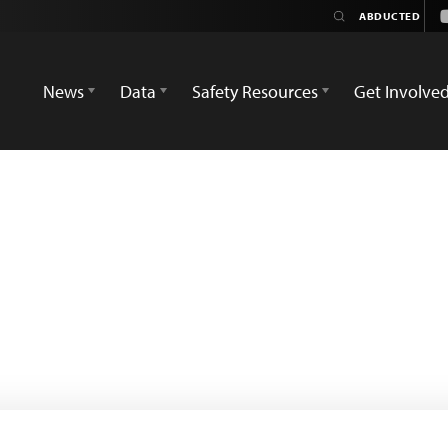
News
Data
Safety Resources
Get Involve