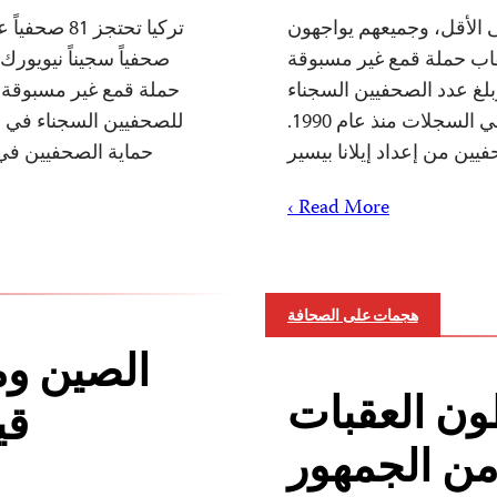
ركية 81 صحفياً على الأقل، وجميعهم يواجهون
قاب حملة قمع غير مسبوقة
 وسيلة إعلام. وبلغ عدد الصحفيين السجناء
حملة قمع غير مسبوقة ع
في العالم 259 صحفياً، وهو أعلى رقم في السجلات منذ عام 1990.
للصحفيين السجناء في ال
ين من إعداد إيلانا بيسير
حماية الصحفيين في إعدا
Read More ›
هجمات على الصحافة
الصين وم
ن العقبات
قي
من الجمهور