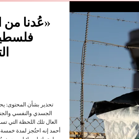
«عُدنا من 
فلسطي
ال
تحذير بشأن المحتوى: يح
الجسدي والنفسي والجن
العال تلك اللحظة التي تسر
أحمد إنه احتُجز لمدة خمسة