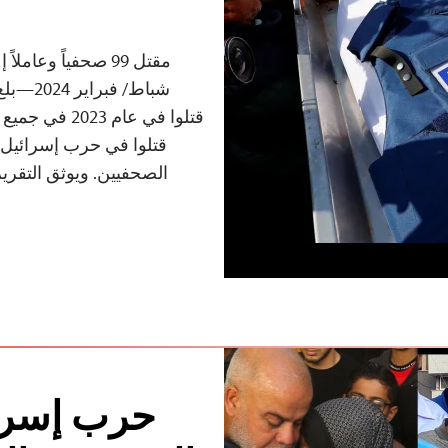
شباط/ ف
قتلوا في حرب إسرائيل-غز
الصحفيين. ويوثق التقري
حرب إسرائ