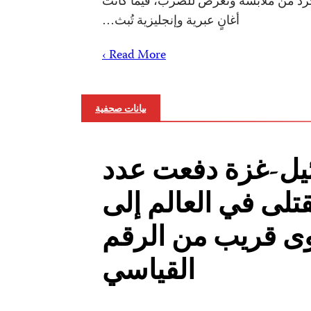
ُرد من ملابسه وتعرض للضرب، فيما كانت
أغانٍ عبرية وإنجليزية تُبث…
Read More ›
بيانات صحفية
يل-غزة دفعت عدد
تلى في العالم إلى
ى قريب من الرقم
القياسي