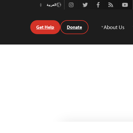
Instagram
Twitter
Facebook
Rss
Youtube
العربية
Switch
Language
About Us
Get Help
Donate