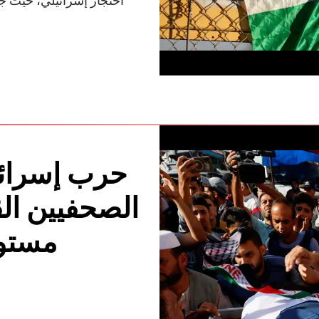
احتجاز إسرائيلي، حيث ج
حرب إسرائ
الصحفيين الق
مستو