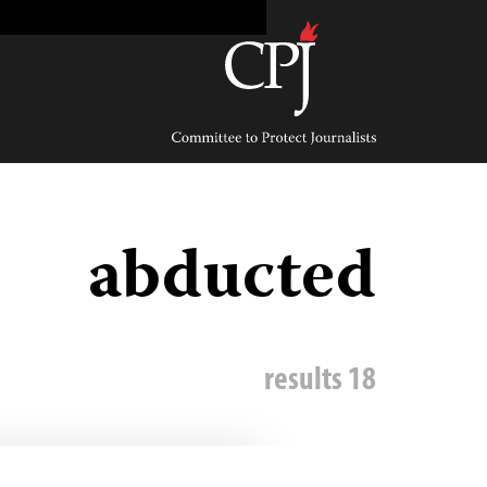
Ski
t
conten
Committee
to
Protect
Journalists
abducted
18 results