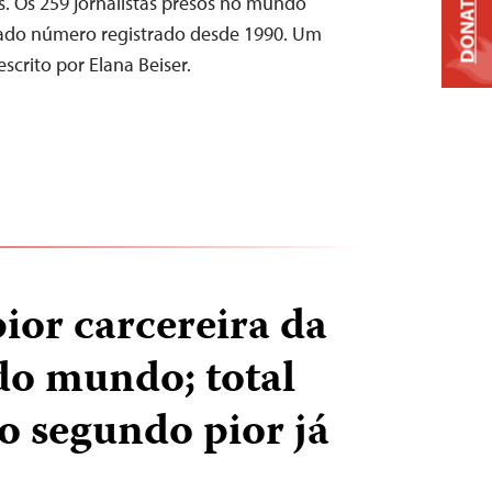
DONATE
s. Os 259 jornalistas presos no mundo
ado número registrado desde 1990. Um
escrito por Elana Beiser.
pior carcereira da
do mundo; total
o segundo pior já