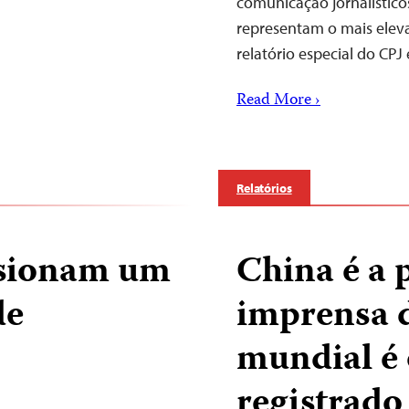
comunicação jornalístico
representam o mais elev
relatório especial do CPJ 
Read More ›
Relatórios
isionam um
China é a 
de
imprensa 
mundial é 
registrado