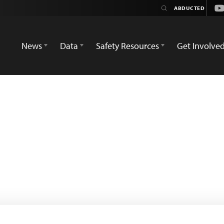
Yo
News
Data
Safety Resources
Get Involve