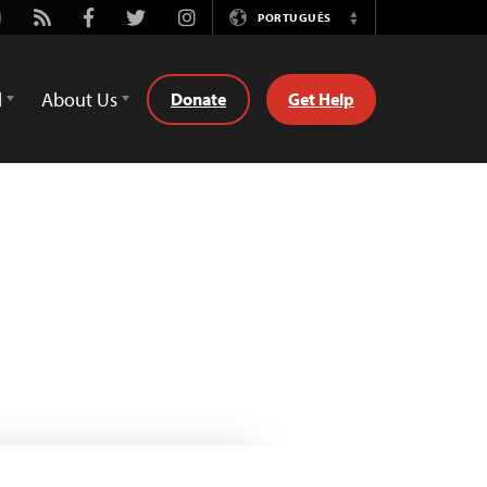
utube
Rss
Facebook
Twitter
Instagram
PORTUGUÊS
Switch
Language
d
About Us
Donate
Get Help