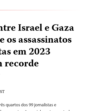
tre Israel e Gaza
e os assassinatos
stas em 2023
m recorde
r
EST
ês quartos dos 99 jornalistas e