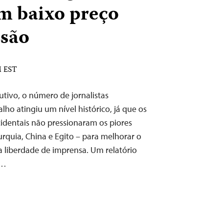
m baixo preço
ssão
M EST
tivo, o número de jornalistas
lho atingiu um nível histórico, já que os
identais não pressionaram os piores
rquia, China e Egito – para melhorar o
a liberdade de imprensa. Um relatório
a…