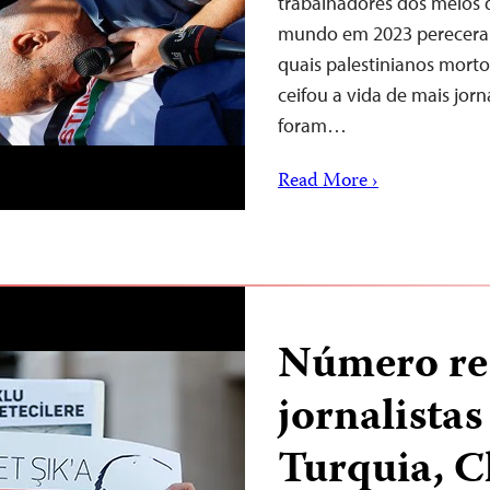
trabalhadores dos meios 
mundo em 2023 pereceram 
quais palestinianos mortos
ceifou a vida de mais jor
foram…
Read More ›
Número re
jornalista
Turquia, C