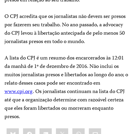
presos em relação ao seu trabalho.
O CPJ acredita que os jornalistas não devem ser presos
por fazerem seu trabalho. No ano passado, a advocacy
do CPJ levou à libertação antecipada de pelo menos 50
jornalistas presos em todo o mundo.
A lista do CPJ é um resumo dos encarcerados às 12:01
da manhã de 1º de dezembro de 2016. Não inclui os
muitos jornalistas presos e libertados ao longo do ano; o
relato desses casos pode ser encontrado em
www.cpj.org
. Os jornalistas continuam na lista do CPJ
até que a organização determine com razoável certeza
que eles foram libertados ou morreram enquanto
presos.
Share
Bluesky
Facebook
LinkedIn
X
WhatsApp
Email
this: