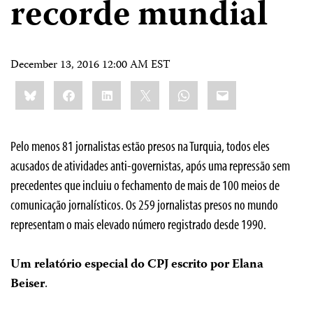
recorde mundial
December 13, 2016 12:00 AM EST
Share
Bluesky
Facebook
LinkedIn
X
WhatsApp
Email
this:
Pelo menos 81 jornalistas estão presos na Turquia, todos eles
acusados de atividades anti-governistas, após uma repressão sem
precedentes que incluiu o fechamento de mais de 100 meios de
comunicação jornalísticos. Os 259 jornalistas presos no mundo
representam o mais elevado número registrado desde 1990.
Um relatório especial do CPJ escrito por Elana
Beiser
.