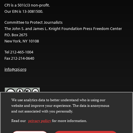
CPJ is a 501(c)3 non-profit.
Our EIN is 13-3081500.
Committee to Protect Journalists
The John S. and James L. Knight Foundation Press Freedom Center
P.O. Box 2675
New York, NY 10108
Tel 212-465-1004
Fax 212-214-0640
info@cpj.org
We use analytics data to better understand who is using our
website and improve your experience. The data is anonymous
Except where noted, text on this website is licensed under a
Creative
and not associated with you personally.
Commons Attribution-NonCommercial-NoDerivatives 4.0
International License
.
Read our
privacy policy
for more information.
Images and other media are not covered by the Creative Commons