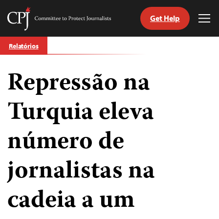
Get Help
Committee
Tog
to
Me
Skip
Protect
Relatórios
to
Journalists
content
Repressão na
itch
anguage
Turquia eleva
número de
jornalistas na
cadeia a um