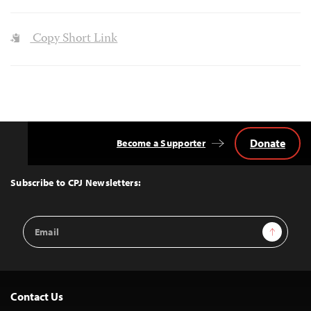
Copy Short Link
Donate
Become a Supporter
Back
to
Top
Subscribe to CPJ Newsletters:
Email
Sign Up
Address
Contact Us