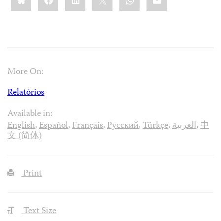
More On:
Relatórios
Available in:
English
,
Español
,
Français
,
Русский
,
Türkçe
,
العربية
,
中
文 (简体)
Print
Text Size