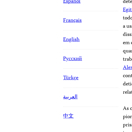
Español
det
Egi
todo
Français
a us
diss
English
em 
quan
Русский
trab
Ale
cont
Türkçe
deti
rela
العربية
As 
中文
pio
pris