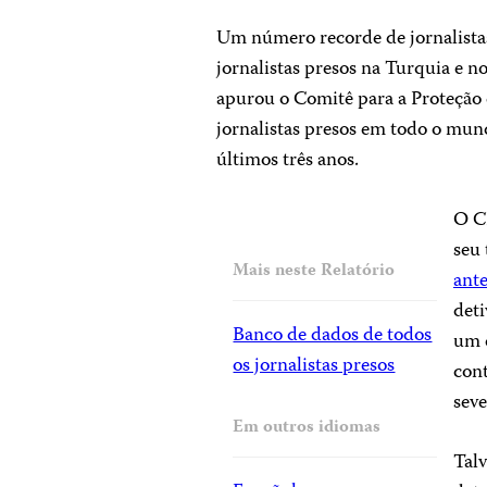
Um número recorde de jornalistas
jornalistas presos na Turquia e
apurou o Comitê para a Proteção 
jornalistas presos em todo o mu
últimos três anos.
O C
seu
Mais neste Relatório
ante
deti
Banco de dados de todos
um c
os jornalistas presos
cont
seve
Em outros idiomas
Tal