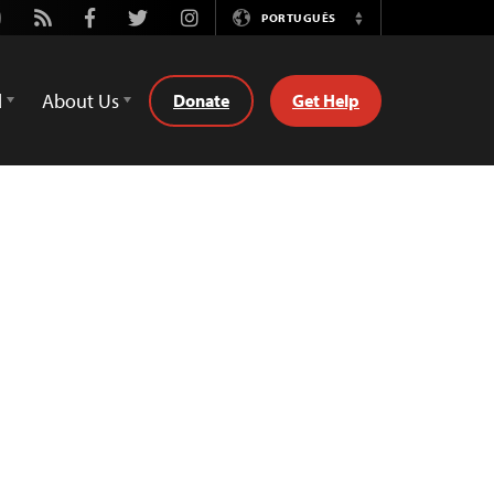
utube
Rss
Facebook
Twitter
Instagram
PORTUGUÊS
Switch
Language
d
About Us
Donate
Get Help