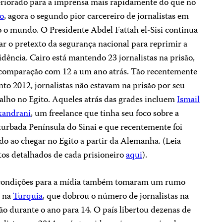
eriorado para a imprensa mais rapidamente do que no
to
, agora o segundo pior carcereiro de jornalistas em
 o mundo. O Presidente Abdel Fattah el-Sisi continua
ar o pretexto da segurança nacional para reprimir a
idência. Cairo está mantendo 23 jornalistas na prisão,
comparação com 12 a um ano atrás. Tão recentemente
to 2012, jornalistas não estavam na prisão por seu
alho no Egito. Aqueles atrás das grades incluem
Ismail
xandrani
, um freelance que tinha seu foco sobre a
urbada Península do Sinai e que recentemente foi
do ao chegar no Egito a partir da Alemanha. (Leia
tos detalhados de cada prisioneiro
aqui
).
condições para a mídia também tomaram um rumo
r na
Turquia
, que dobrou o número de jornalistas na
ão durante o ano para 14. O país libertou dezenas de