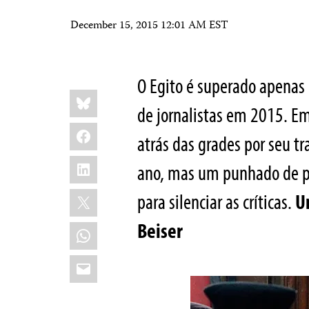
December 15, 2015 12:01 AM EST
O Egito é superado apenas
Share
Bluesky
this:
de jornalistas em 2015. E
Facebook
atrás das grades por seu 
LinkedIn
ano, mas um punhado de pa
X
para silenciar as críticas.
U
Beiser
WhatsApp
Email