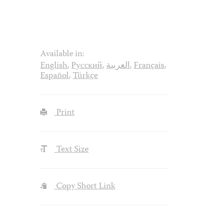
Available in:
English
,
Русский
,
العربية
,
Français
,
Español
,
Türkçe
Print
Text Size
Copy Short Link