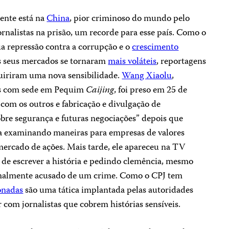
ente está na
China
, pior criminoso do mundo pelo
rnalistas na prisão, um recorde para esse país. Como o
ua repressão contra a corrupção e o
crescimento
s seus mercados se tornaram
mais voláteis
, reportagens
quiriram uma nova sensibilidade.
Wang Xiaolu
,
os com sede em Pequim
Caijing
, foi preso em 25 de
o com os outros e fabricação e divulgação de
obre segurança e futuras negociações” depois que
a examinando maneiras para empresas de valores
mercado de ações. Mais tarde, ele apareceu na TV
a de escrever a história e pedindo clemência, mesmo
formalmente acusado de um crime. Como o CPJ tem
ionadas
são uma tática implantada pelas autoridades
 com jornalistas que cobrem histórias sensíveis.