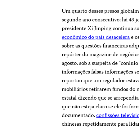
Um quarto desses presos globalm
segundo ano consecutivo; há 49 jo
presidente Xi Jinping continua s
econômico do país desacelera
e o
sobre as questões financeiras ad
repórter do magazine de negóci
agosto, sob a suspeita de “conlui
informações falsas informações s
reportou que um regulador estav
mobiliários retirarem fundos do 
estatal dizendo que se arrependi
que não esteja claro se ele foi 
documentado,
confissões televis
chinesas repetidamente para lidar