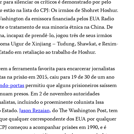
r para silenciar os críticos é demonstrado por pelo
o
estão na lista do CPJ: Os irmãos de Shohret Hoshur.
Washington da emissora financiada pelos EUA Radio
nte o tratamento de sua minoria étnica na China. De
a, incapaz de prendê-lo, jogou três de seus irmãos
noma Uigur de Xinjiang – Tudung, Shawkat, e Rexim-
Estado em retaliação ao trabalho de Hoshur.
em a ferramenta favorita para encarcerar jornalistas
tas na prisão em 2015, caiu para 19 de 30 de um ano
endo-portas
permitiu que alguns prisioneiros saíssem
inuam presos. Em 2 de novembro autoridades
alistas, incluindo o proeminente colunista Issa
o Estado.
Jason Rezaian,
do The Washington Post, tem
 que qualquer correspondente dos EUA por qualquer
 CPJ começou a acompanhar prisões em 1990, e é