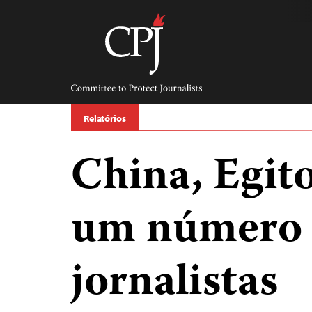
Skip
to
content
Committee
to
Protect
Journalists
Relatórios
China, Egit
um número 
jornalistas