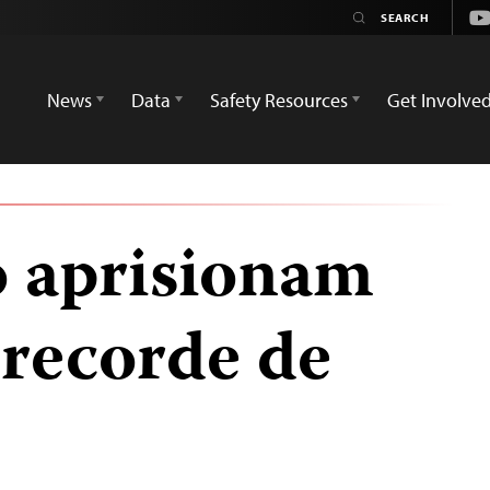
Yo
News
Data
Safety Resources
Get Involve
o aprisionam
recorde de