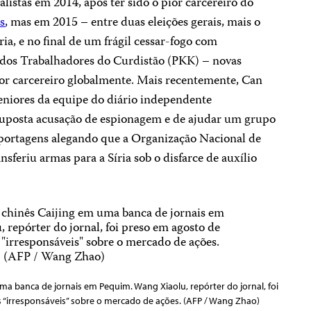
alistas em 2014, após ter sido o pior carcereiro do
s
, mas em 2015 – entre duas eleições gerais, mais o
ia, e no final de um frágil cessar-fogo com
 dos Trabalhadores do Curdistão (PKK) – novas
or carcereiro globalmente. Mais recentemente, Can
niores da equipe do diário independente
suposta acusação de espionagem e de ajudar um grupo
reportagens alegando que a Organização Nacional de
sferiu armas para a Síria sob o disfarce de auxílio
a banca de jornais em Pequim. Wang Xiaolu, repórter do jornal, foi
 “irresponsáveis” sobre o mercado de ações. (AFP / Wang Zhao)