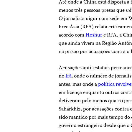
Até onde a China está disposta a i
menos três pessoas presas que
nã
O jornalista uigur com sede em 
Free Ásia (RFA) relata criticame
acordo com
Hoshur
e RFA, a Chin
que ainda vivem na Região Autô
na prisão por acusações contra o 
Acusações anti-estatais permanec
no
Irã
, onde o número de jornalis
antes, mas onde a
política revolv
em licença enquanto outros cont
detiveram pelo menos quatro jorn
Saharkhiz, por acusações contra 
sido mantido por mais tempo do
governo estrangeiro desde que o