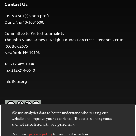
Contact Us
CPJ is a 501(c)3 non-profit.
Our EIN is 13-3081500.
Committee to Protect Journalists
The John S. and James L. Knight Foundation Press Freedom Center
P.O. Box 2675
New York, NY 10108
Tel 212-465-1004
Fax 212-214-0640
info@cpj.org
We use analytics data to better understand who is using our
website and improve your experience. The data is anonymous
Except where noted, text on this website is licensed under a
Creative
and not associated with you personally.
Commons Attribution-NonCommercial-NoDerivatives 4.0
International License
.
Read our
privacy policy
for more information.