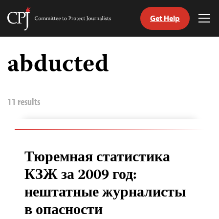
Get Help
Committee
Tog
to
Me
Skip
Protect
to
abducted
Journalists
content
tch
nguage
11 results
Тюремная статистика
КЗЖ за 2009 год:
нештатные журналисты
в опасности