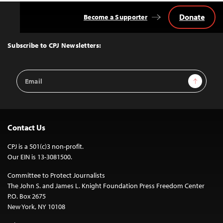
Donate
Become a Supporter
Back
to
Top
Subscribe to CPJ Newsletters:
Email
Sign Up
Address
Contact Us
CPJ is a 501(c)3 non-profit.
Our EIN is 13-3081500.
Committee to Protect Journalists
The John S. and James L. Knight Foundation Press Freedom Center
P.O. Box 2675
New York, NY 10108