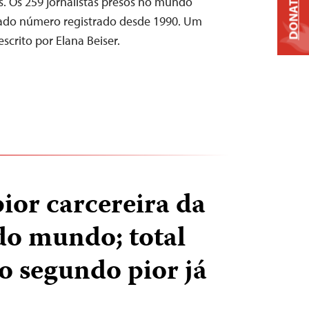
DONATE
s. Os 259 jornalistas presos no mundo
ado número registrado desde 1990. Um
escrito por Elana Beiser.
pior carcereira da
do mundo; total
o segundo pior já