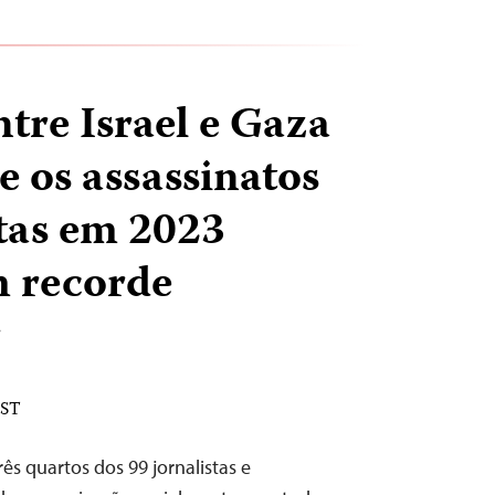
tre Israel e Gaza
e os assassinatos
stas em 2023
m recorde
r
EST
ês quartos dos 99 jornalistas e