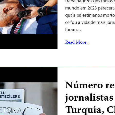
trabalhadores dos meios 
mundo em 2023 pereceram 
quais palestinianos mortos
ceifou a vida de mais jor
foram…
Read More ›
Número re
jornalista
Turquia, C