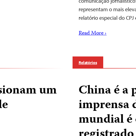
comunicação jornalístico
representam o mais elev
relatório especial do CPJ 
Read More ›
Relatórios
isionam um
China é a 
de
imprensa 
mundial é 
registrado