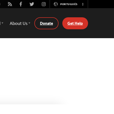
utube
Rss
Facebook
Twitter
Instagram
PORTUGUÊS
Switch
Language
d
About Us
Donate
Get Help