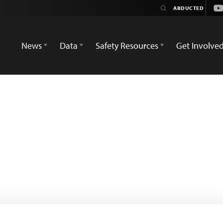
Yo
News
Data
Safety Resources
Get Involve