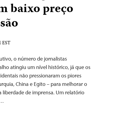
m baixo preço
ssão
M EST
tivo, o número de jornalistas
lho atingiu um nível histórico, já que os
identais não pressionaram os piores
rquia, China e Egito – para melhorar o
a liberdade de imprensa. Um relatório
a…