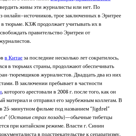
твердить живы эти журналисты или нет
. По
з онлайн
–
источников, трое заключенных в Эритрее
 в тюрьме. КЗЖ продолжает учитывать их в
 освобождать правительство Эритреи от
 журналистов.
ов
в Китае
за последние несколько лет сократилось,
ся в тюрьмах страны, продолжают обеспечивать
тран-тюремщиков журналистов. Двадцать два из них
стами.
В заключении пребывает в частности
н
, которого арестовали в 2008 г. после того, как он
ый материал и отправил его зарубежным коллегам. В
ов 25-минутном фильме под названием
“Jigdrel”
ел
” (
Оставив страх позади
)
—
обычные тибетцы
ется при китайском режиме. Власти г. Синин
окументалиста в подстрекательстве к сепаратизму.