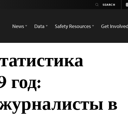
News
Data
Safety Resources
Get Involve
татистика
 год:
журналисты в