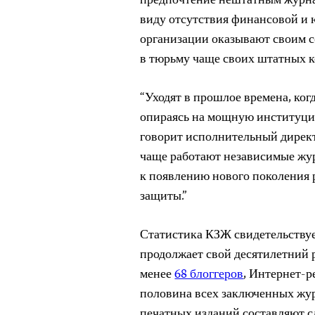
предпочтение нештатным журн
виду отсутствия финансовой и
организации оказывают своим 
в тюрьму чаще своих штатных к
“Уходят в прошлое времена, ког
опираясь на мощную институц
говорит исполнительный дирек
чаще работают независимые
жу
к появлению нового поколения
защиты.”
Статистика КЗЖ свидетельству
продолжает свой десятилетний 
менее
68 блоггеров
, Интернет-р
половина всех заключенных жур
печатных изданий составляют 