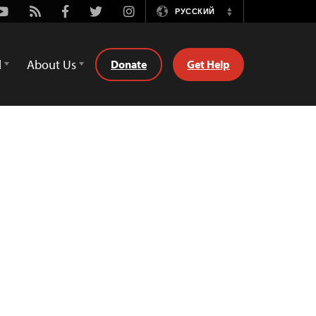
Youtube
Rss
Facebook
Twitter
Instagram
РУССКИЙ
Switch
Language
d
About Us
Donate
Get Help