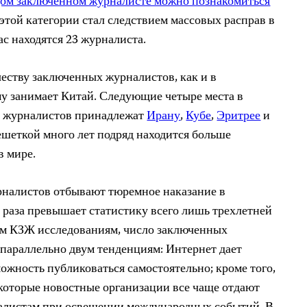
ом заключенном журналисте можно познакомиться
этой категории стал следствием массовых расправ в
ас находятся 23 журналиста.
честву заключенных журналистов, как и в
у занимает Китай. Следующие четыре места в
в журналистов принадлежат
Ирану
,
Кубе
,
Эритрее
и
 решеткой много лет подряд находится больше
в мире.
налистов отбывают тюремное наказание в
а раза превышает статистику всего лишь трехлетней
ым КЗЖ исследованиям, число заключенных
параллельно двум тенденциям: Интернет дает
ожность публиковаться самостоятельно;
кроме того,
екоторые новостные организации все чаще отдают