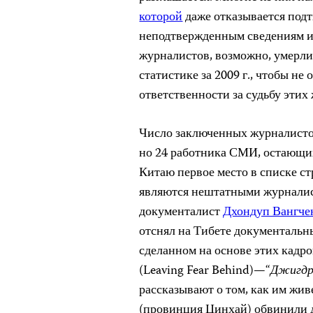
которой
даже отказывается под
неподтвержденным сведениям и
журналистов, возможно, умерли
статистике за
2009 г., чтобы не
ответственности за судьбу этих
Число заключенных журналист
но 24 работника СМИ, остающих
Китаю первое место в списке с
являются нештатными журнали
документалист
Дхондуп Вангче
отснял на Тибете документальн
сделанном на основе этих кадр
(Leaving Fear Behind)—
“
Джигдр
рассказывают о том, как им жив
(провинция Цинхай) обвинили д