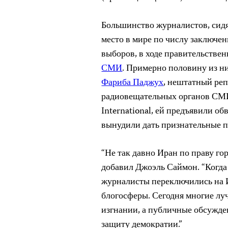
Большинство журналистов, сидя
место в мире по числу заключе
выборов,
в ходе правительстве
СМИ
. Примерно половину из н
Фариба Паджух
,
нештатный реп
радиовещательных органов СМ
International
, ей предъявили об
вынудили дать признательные п
“Не так давно Иран по праву го
добавил Джоэль Саймон. “Когда
журналисты переключились на И
блогосферы. Сегодня многие лу
изгнании, а публичные обсужде
защиту демократии.”