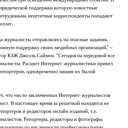
алистам при освещении международных событий. В
 юридической поддержки которую новостные
сотрудникам
,
нештатные корреспонденты попадают
оллег.
да журналисты отправлялись на опасные задания,
ионную
поддержку своих медийных организаций,” –
тор КЗЖ Джоэль Саймон. “
Сегодня на передовой все
рналисты.
Расцвет Интернет-журналистики привел
 репортеров, одновременно лишив их былой
ет, что число заключенных Интернет-журналистов
рост
. В настоящее время за решеткой находятся не
епортеров и редакторов онлайн изданий, т.е.
налистов. Репортеры, редакторы и фотографы
следующую по численности профессиональную