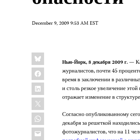
December 9, 2009 9:53 AM EST
Share
Bluesky
this:
— Ка
Нью-Йорк, 8 декабря 2009 г.
Facebook
журналистов, почти 45 процент
время в заключении в различны
LinkedIn
и столь резкое увеличение этой
отражает изменение в структуре
X
Согласно опубликованному сего
WhatsApp
декабря за решеткой находились
Email
фотожурналистов, что на 11 чел