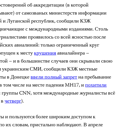
остоверений об аккредитации (в которой
ывают) от самозваных министерств информации
 и Луганской республик, сообщили КЗЖ
дничающие с международными изданиями. Столь
рналистами проявилось со всей ясностью после
ских авиалиний: только
ограниченный круг
опущен к месту
крушения
авиалайнера –
той – и в большинстве случаев они скрывали свою
м украинским
СМИ, сообщили КЗЖ местные
сты в Донецке
ввели полный запрет
на пребывание
 в том числе на месте падения MH17, и
похитили
 группы CNN, хотя международные журналисты всё
 в
четверг
).
ы и пользуются более широким доступом к
по их словам, пристально наблюдают. В апреле