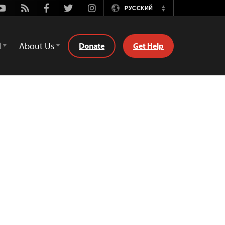
Youtube
Rss
Facebook
Twitter
Instagram
РУССКИЙ
Switch
Language
d
About Us
Donate
Get Help