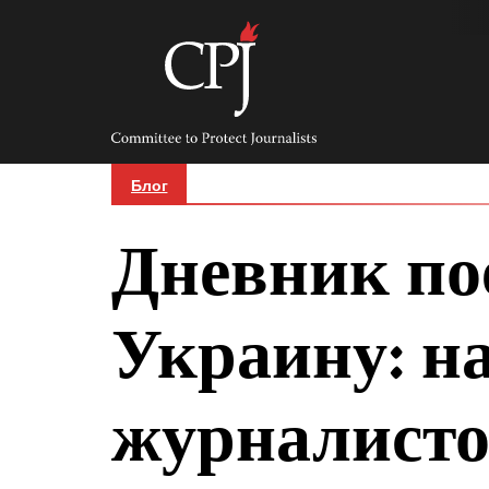
Skip
to
content
Committee
to
Protect
Journalists
Блог
Дневник по
Украину: н
журналисто