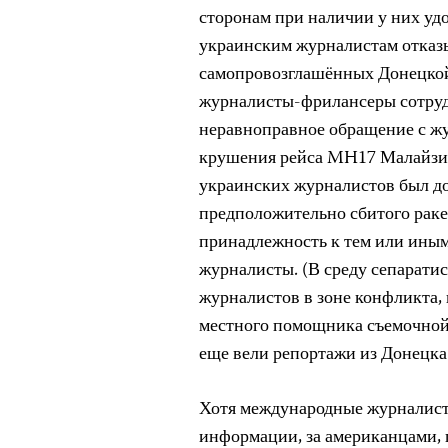
сторонам при наличии у них уд
украинским журналистам отказ
самопровозглашённых Донецкой
журналисты-фрилансеры сотру
неравноправное обращение с жу
крушения рейса MH17 Малайзий
украинских журналистов был д
предположительно сбитого
раке
принадлежность к тем или ины
журналисты. (В среду сепарати
журналистов в зоне конфликта,
местного помощника съемочной
еще вели репортажи из Донецка
Хотя международные журналист
информации, за американцами, 