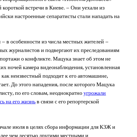
 короткой встречи в Киеве. – Они уехали из
сийски настроенные сепаратисты стали нападать на
 – в особенности из числа местных жителей –
ных журналистов и подвергают их
преследованиям
епортажи о конфликте. Мацука знает об этом не
ких ночей
камера видеонаблюдения, установленная
, как неизвестный подходит к его автомашине,
ает. До этого нападения, после которого Мацука
листу, по его словам, неоднократно
угрожали
ь на его жизнь
в связи с его репортерской
чале июля в целях сбора
информации для КЗЖ и
олее чем десятью другими местными и