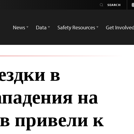
News
Data
Safety Resources
Get Involve
ездки в
ападения на
в привели к