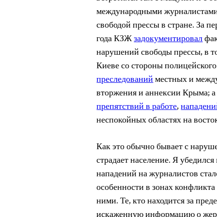
международными журналистами,
свободой прессы в стране. За пе
года КЗЖ
задокументировал
фа
нарушений свободы прессы, в т
Киеве со стороны полицейского
преследований
местных и между
вторжения и аннексии Крыма; 
препятствий в работе
,
нападени
неспокойных областях на восто
Как это обычно бывает с наруше
страдает население. Я убедился
нападений на журналистов стал
особенности в зонах конфликта 
ними. Те, кто находится за пре
искаженную информацию о жер