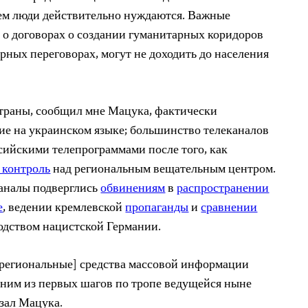
 чем люди действительно нуждаются. Важные
я о договорах о создании гуманитарных коридоров
ирных переговорах, могут не доходить до населения
страны, сообщил мне Мацука, фактически
ние на украинском языке; большинство телеканалов
сийскими телепрограммами после того, как
 контроль
над региональным вещательным центром.
каналы подверглись
обвинениям
в
распространении
е
, ведении кремлевской
пропаганды
и
сравнении
одством нацистской Германии.
[региональные] средства массовой информации
одним из первых шагов по тропе ведущейся ныне
зал Мацука.