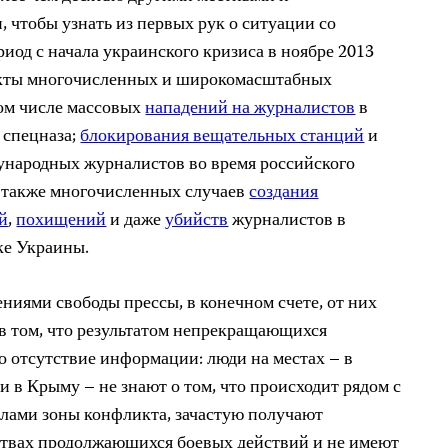
 чтобы узнать из первых рук
о ситуации со
риод с начала украинского кризиса в ноябре 2013
кты
многочисленных и широкомасштабных
ом числе массовых
нападений на журналистов
в
 спецназа;
блокирования вещательных станций
и
народных журналистов во время российского
а также многочисленных случаев
создания
й
,
похищений
и даже
убийств
журналистов в
ке Украины.
ниями свободы прессы, в конечном счете, от них
 в том, что результатом непрекращающихся
о отсутствие информации: люди на местах – в
и в Крыму – не знают о том, что происходит рядом с
делами зоны конфликта, зачастую получают
твах продолжающихся боевых действий и не имеют