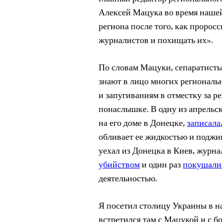
Алексей Мацука во время нашей
региона после того, как пророс
журналистов и похищать их».
По словам Мацуки, сепаратисты
знают в лицо
многих региональ
и запугиваниям в отместку за р
понаслышке. В одну из апрельс
на его доме в Донецке,
записала
обливает ее жидкостью и поджиг
уехал из Донецка в Киев, журна
убийством
и один раз
покушалис
деятельностью.
Я посетил столицу Украины в на
встретился там с Мацукой и с б