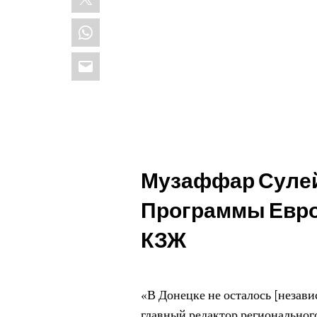
WhatsApp
Email
Музаффар Сулей
Программы Евро
КЗЖ
«В Донецке не осталось [незав
главный редактор регионально