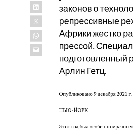
LinkedIn
законов о технол
X
репрессивные реж
Африки жестко р
WhatsApp
прессой. Специал
Email
подготовленный 
Арлин Гетц.
Опубликовано 9 декабря 2021 г.
НЬЮ-ЙОРК
Этот год был особенно мрачным