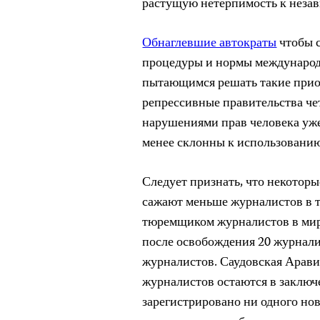
растущую нетерпимость к неза
Обнаглевшие автократы
чтобы с
процедуры и нормы международ
пытающимся решать такие прио
репрессивные правительства че
нарушениями прав человека уже 
менее склонны к использовани
Следует признать, что некотор
сажают меньше журналистов в т
тюремщиком журналистов в мире
после освобождения 20 журнали
журналистов. Саудовская Арави
журналистов остаются в заключе
зарегистрировано ни одного нов