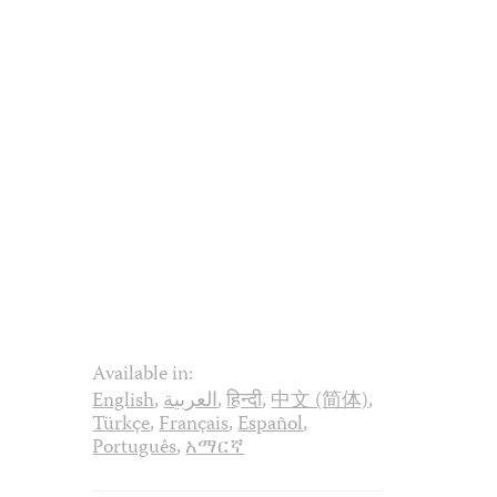
Available in:
English
,
العربية
,
हिन्दी
,
中文 (简体)
,
Türkçe
,
Français
,
Español
,
Português
,
አማርኛ