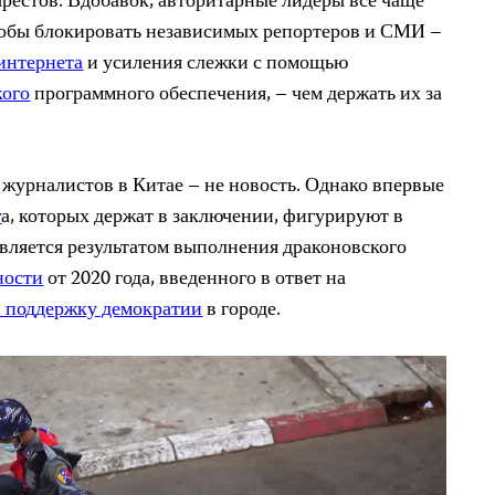
арестов. Вдобавок, авторитарные лидеры все чаще
собы блокировать независимых репортеров и СМИ –
интернета
и усиления слежки с помощью
кого
программного обеспечения, – чем держать их за
журналистов в Китае – не новость. Однако впервые
г
а, которых держат в заключении, фигурируют в
вляется результатом выполнения драконовского
ности
от 2020 года, введенного в ответ на
 поддержку демократии
в городе.