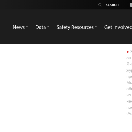
News
Data
Safety Resources
Get Involve
Я
он
Ян
жу
пр
Мь
об
но
на
по
(А