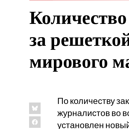
Количество
за решеткой
мирового м
По количеству за
Share
Bluesky
this:
журналистов во вс
Facebook
установлен новы