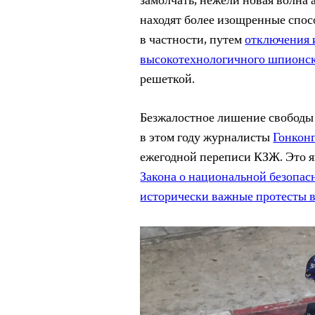
замолчать, нежели новая волна 
находят более изощренные спо
в частности, путем
отключения 
высокотехнологичного шпионс
решеткой.
Безжалостное лишение свободы 
в этом году журналисты
Гонкон
ежегодной переписи КЗЖ. Это я
Закона о национальной безопас
исторически важные
протесты в