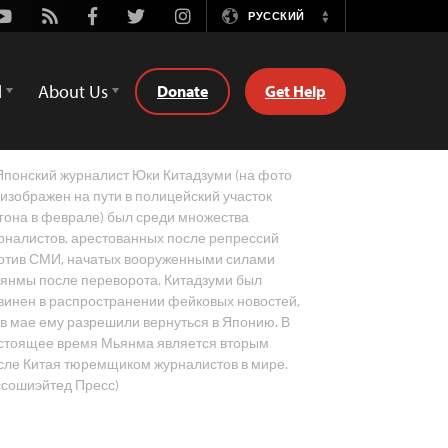
Youtube
Rss
Facebook
Twitter
Instagram
РУССКИЙ
Switch
Language
d
About Us
Donate
Get Help
понский журналист Юки Китадзуми (на фото
 изображен на пути в полицейский участок
гона в феврале) был среди множества
рналистов, арестованных после репрессий
отив СМИ, начатых вооруженными силами
янмы после переворота. Китадзуми был
винен в распространении фейковых новостей,
 в мае ему разрешили вернуться в Японию. В
стоящее время Мьянма является вторым
сле Китая тюремщиком журналистов в мире.
ссошиэйтед Пресс)