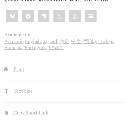
Share
Bluesky
Facebook
LinkedIn
X
WhatsApp
Email
this:
Available in:
Русский
,
English
,
العربية
,
हिन्दी
,
中文 (简体)
,
Türkçe
,
Français
,
Português
,
አማርኛ
Print
Text Size
Copy Short Link