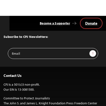
Donate
Become a Supporter
Back
to
Top
Subscribe to CPJ Newsletters:
Email
Sign Up
Address
Contact Us
CPJ is a 501(c)3 non-profit.
Our EIN is 13-3081500.
Committee to Protect Journalists
The John S. and James L. Knight Foundation Press Freedom Center