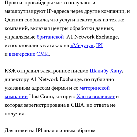
Прокси-провайдеры часто получают и
маршрутизируют IP-адреса через другие компании, и
Qurium сообщила, что услуги некоторых из тех же
компаний, включая центры обработки данных,
управляемые
британской
A1 Network Exchange,
использовались в атаках на
«Медузу»
,
IPI
и
венгерские СМИ
.
КЗЖ отправил электронное письмо
Шакибу Хану
,
директору A1 Network Exchange, по публично
указанным адресам фирмы и ее
материнской
компании
HostCram, которую
Хан возглавляет
и
которая зарегистрирована в США, но ответа не
получил.
Для атаки на IPI аналогичным образом