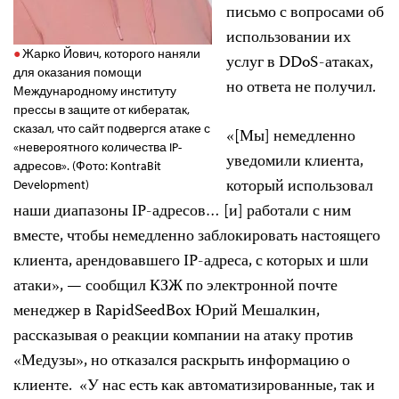
письмо с вопросами об
использовании их
Жарко Йович, которого наняли
услуг в DDoS-атаках,
для оказания помощи
но ответа не получил.
Международному институту
прессы в защите от кибератак,
сказал, что сайт подвергся атаке с
«[Мы] немедленно
«невероятного количества IP-
уведомили клиента,
адресов». (Фото: KontraBit
который использовал
Development)
наши диапазоны IP-адресов… [и] работали с ним
вместе, чтобы немедленно заблокировать настоящего
клиента, арендовавшего IP-адреса, с которых и шли
атаки», — сообщил КЗЖ по электронной почте
менеджер в RapidSeedBox Юрий Мешалкин,
рассказывая о реакции компании на атаку против
«Медузы», но отказался раскрыть информацию о
клиенте. «У нас есть как автоматизированные, так и