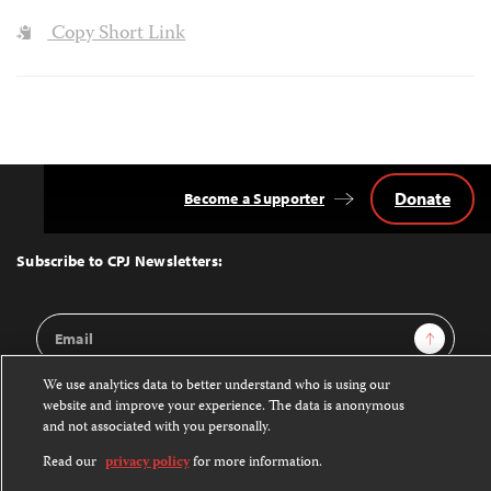
Copy Short Link
Donate
Become a Supporter
Back
to
Top
Subscribe to CPJ Newsletters:
Email
Sign Up
Address
We use analytics data to better understand who is using our
website and improve your experience. The data is anonymous
and not associated with you personally.
Contact Us
Read our
privacy policy
for more information.
CPJ is a 501(c)3 non-profit.