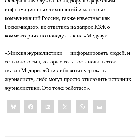
Федеральная служба по надзору в сфере связи,
информационных технологий и массовых
коммуникаций России, также известная как
Роскомнадзор, не ответила на запрос КЗЖ о
комментариях по поводу атак на «Медузу».
«Миссия журналистики — информировать людей, и
есть много сил, которые хотят остановить это», —
сказал Мэдори. «Они либо хотят угрожать
журналисту, либо могут просто отключить источник
журналистики. Это тоже работает».
Share
Bluesky
Facebook
LinkedIn
X
WhatsApp
Email
this: