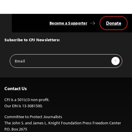
Donate
Become a Supporter
Back
to
Top
Subscribe to CPJ Newsletters:
Email
Sign Up
Address
Contact Us
CPJ is a 501(c)3 non-profit.
Our EIN is 13-3081500.
Committee to Protect Journalists
The John S. and James L. Knight Foundation Press Freedom Center
P.O. Box 2675