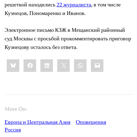
решеткой находились
22 журналиста
, в том числе
Кузнецов, Пономаренко и Иванов.
Электронное письмо КЗЖ в Мещанский районный
суд Москвы с просьбой прокомментировать приговор
Кузнецову осталось без ответа.
Share
Bluesky
Facebook
LinkedIn
X
WhatsApp
Email
this:
More On:
Европа и Центральная Азия
Оповещения
Россия