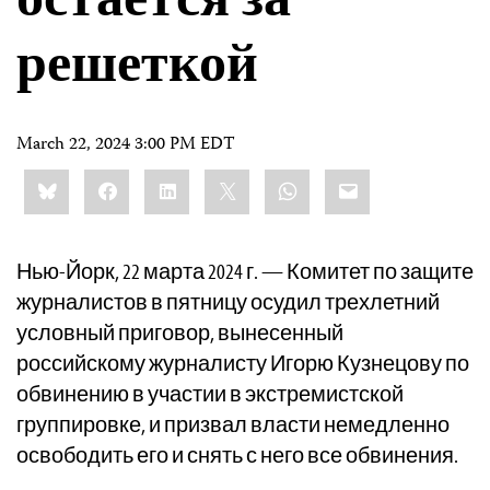
остается за
решеткой
March 22, 2024 3:00 PM EDT
Share
Bluesky
Facebook
LinkedIn
X
WhatsApp
Email
this:
Нью-Йорк, 22 марта 2024 г. — Комитет по защите
журналистов в пятницу осудил трехлетний
условный приговор, вынесенный
российскому журналисту Игорю Кузнецову по
обвинению в участии в экстремистской
группировке, и призвал власти немедленно
освободить его и снять с него все обвинения.