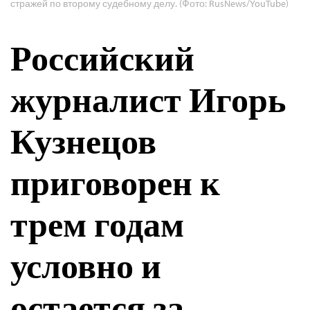
стражей по второму судебному делу. (Фото: RusNews/YouTube)
Российский
журналист Игорь
Кузнецов
приговорен к
трем годам
условно и