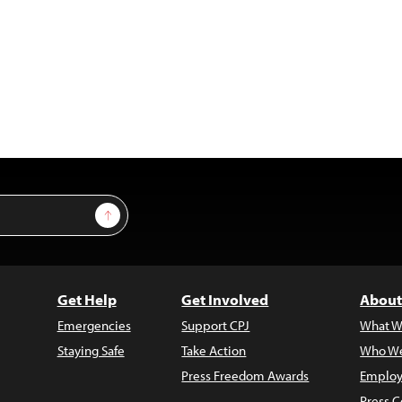
Sign Up
Get Help
Get Involved
About
Emergencies
Support CPJ
What W
Staying Safe
Take Action
Who We
Press Freedom Awards
Employ
Press C