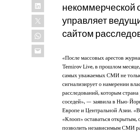
LinkedIn
некоммерческой о
X
управляет ведущ
сайтом расследо
WhatsApp
Email
«После массовых арестов журн
Temirov Live, в прошлом месяце
самых уважаемых СМИ не только
сигнализирует о намерении вла
расследований, которым страна
соседей», — заявила в Нью-Йор
Европе и Центральной Азии. «
«Клооп» оставаться открытым, 
позволить независимым СМИ ра