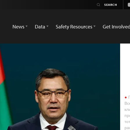
News
Data
Safety Resources
Get Involve
П
Вс
кл
пр
то
ра