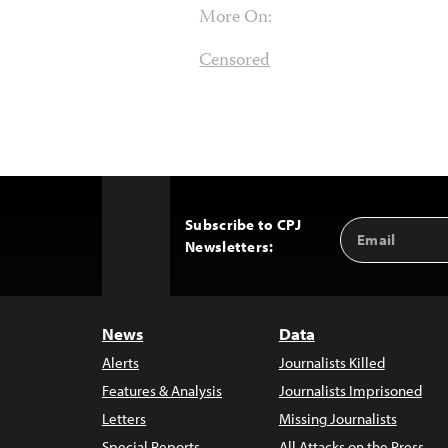
More On:
Censored
Subscribe to CPJ
Email
Back
Newsletters:
Address
to
Top
News
Data
Alerts
Journalists Killed
Features & Analysis
Journalists Imprisoned
Letters
Missing Journalists
Special Reports
All Attacks on the Press