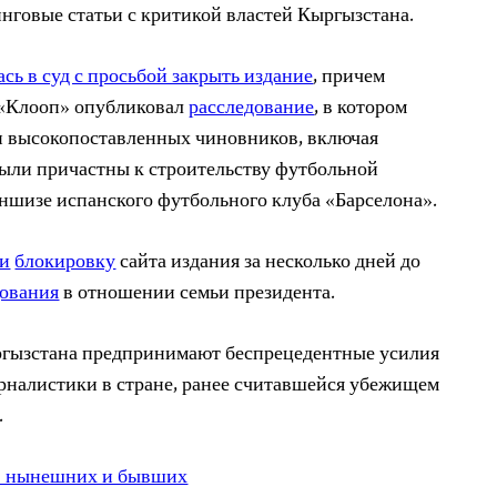
инговые статьи с критикой властей Кыргызстана.
ась в суд с просьбой закрыть издание
, причем
да «Клооп» опубликовал
расследование
, в котором
и высокопоставленных чиновников, включая
ыли причастны к строительству футбольной
ншизе испанского футбольного клуба «Барселона».
и
блокировку
сайта издания за несколько дней до
дования
в отношении семьи президента.
ргызстана предпринимают беспрецедентные усилия
рналистики в стране, ранее считавшейся убежищем
.
11 нынешних и бывших