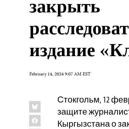
закрыть
расследова
издание «К
February 14, 2024 9:07 AM EST
Стокгольм, 12 фев
Share
Bluesky
this:
защите журналис
Facebook
Кыргызстана о за