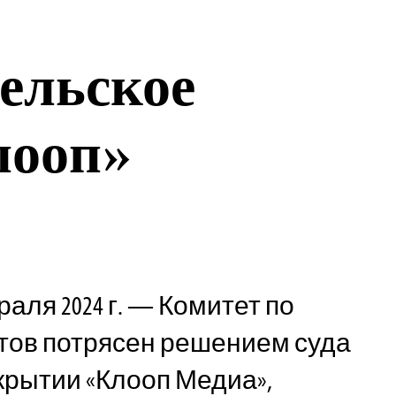
тельское
лооп»
раля 2024 г. — Комитет по
тов потрясен решением суда
крытии «Клооп Медиа»,