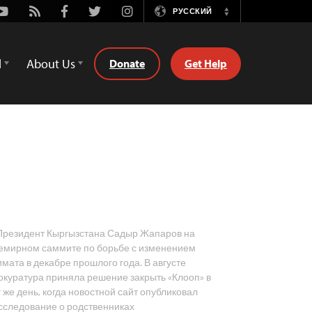
Youtube
Rss
Facebook
Twitter
Instagram
РУССКИЙ
Switch
Language
d
About Us
Donate
Get Help
резидент Кыргызстана Садыр Жапаров на
емирном саммите по борьбе с изменением
имата в декабре прошлого года. В августе
окуратура приняла решение закрыть «Клооп» в
т же день, когда новостной сайт опубликовал
сследование о родственниках