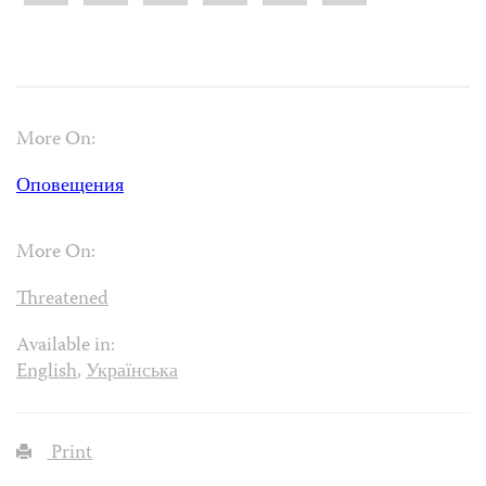
More On:
Оповещения
More On:
Threatened
Available in:
English
,
Українська
Print