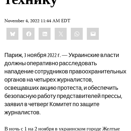
технику
November 4, 2022 11:44 AM EDT
Share
Bluesky
Facebook
LinkedIn
X
WhatsApp
Email
this:
Париж, 3 ноября 2022 г. — Украинские власти
должны оперативно расследовать
нападение сотрудников правоохранительных
органов на четырех журналистов,
освещавших акцию протеста, и обеспечить
безопасную работу представителей прессы,
заявил в четверг Комитет по защите
журналистов.
В ночь с 1 на 2 ноября в украинском городе Желтые